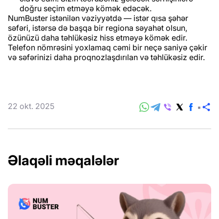
doğru seçim etməyə kömək edəcək.
NumBuster istənilən vəziyyətdə — istər qısa şəhər
səfəri, istərsə də başqa bir regiona səyahət olsun,
özünüzü daha təhlükəsiz hiss etməyə kömək edir.
Telefon nömrəsini yoxlamaq cəmi bir neçə saniyə çəkir
və səfərinizi daha proqnozlaşdırılan və təhlükəsiz edir.
22 okt. 2025
P
Əlaqəli məqalələr