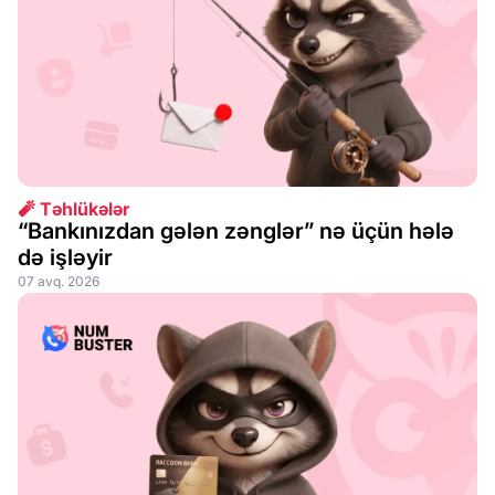
🧨 Təhlükələr
“Bankınızdan gələn zənglər” nə üçün hələ
də işləyir
07 avq. 2026