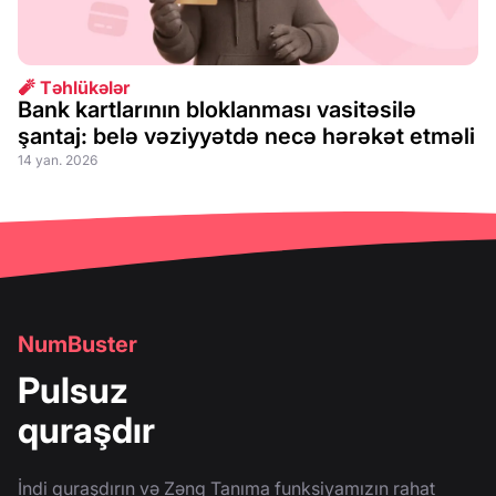
🧨 Təhlükələr
Bank kartlarının bloklanması vasitəsilə
şantaj: belə vəziyyətdə necə hərəkət etməli
14 yan. 2026
NumBuster
Pulsuz
quraşdır
İndi quraşdırın və Zəng Tanıma funksiyamızın rahat