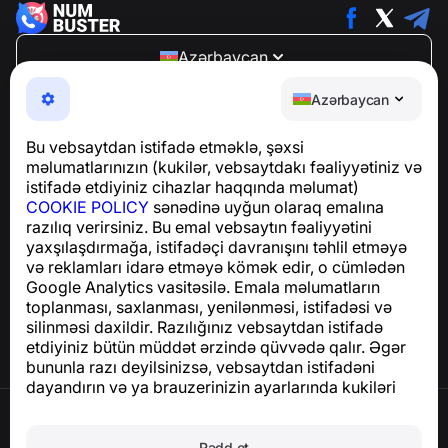
Azərbaycan
NumBuster © 2013—2026 ·
support@numbuster.com
Azərbaycan
Telefon fırıldaqlarından, spam və arzuolunmaz
mesajlardan sizi qoruyan istifadəsi asan bir tətbiq
Bu vebsaytdan istifadə etməklə, şəxsi
GDPR uyğunluğu ilə bağlı suallar üçün:
məlumatlarınızın (kukilər, vebsaytdakı fəaliyyətiniz və
support@numbuster.com
istifadə etdiyiniz cihazlar haqqında məlumat)
COOKIE POLICY
sənədinə uyğun olaraq emalına
razılıq verirsiniz. Bu emal vebsaytın fəaliyyətini
Yardım Mərkəzi
yaxşılaşdırmağa, istifadəçi davranışını təhlil etməyə
Xəbərlər və Məqalələr
və reklamları idarə etməyə kömək edir, o cümlədən
Layihə haqqında
Google Analytics vasitəsilə. Emala məlumatların
Əlaqə
toplanması, saxlanması, yenilənməsi, istifadəsi və
silinməsi daxildir. Razılığınız vebsaytdan istifadə
etdiyiniz bütün müddət ərzində qüvvədə qalır. Əgər
bununla razı deyilsinizsə, vebsaytdan istifadəni
dayandırın və ya brauzerinizin ayarlarında kukiləri
deaktiv edin.
İstifadə Şərtləri
Məxfilik Siyasəti
Rədd et