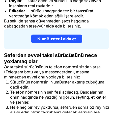
Rəylər
— səfər edən və sürücü ilə əlaqə saxlayan
insanların real rəyləridir.
Etiketlər
— sürücü haqqında tez bir təəssürat
yaratmağa kömək edən ağıllı işarələrdir.
Bu şəkildə şansa güvənmədən şəxs haqqında
qabaqcadan təsəvvür əldə edə bilərsiniz.
NumBuster-i əldə et
Səfərdən əvvəl taksi sürücüsünü necə
yoxlamaq olar
Əgər taksi sürücüsünün telefon nömrəsi sizdə varsa
(Telegram botu və ya messencerdən), maşına
minməzdən əvvəl onu yoxlaya bilərsiniz:
Sürücünün nömrəsini NumBuster axtarış çubuğuna
daxil edin.
Telefon nömrəsinin səhifəsi açılacaq. Başqalarının
onun haqqında nə yazdığını görün: reytinq, etiketlər
və şərhlər.
Hələ heç bir rəy yoxdursa, səfərdən sonra öz rəyinizi
əlavə edin. Sizin təcrübəniz gələcək sərnişinlərə