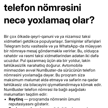
telefon nömrəsini
necə yoxlamaq olar?
Bir çox ölkədə qeyri-qanuni və ya nizamsız taksi
xidmətləri getdikcə populyarlaşır. Sərnişinlər sifarişləri
Telegram botu vasitəsilə və ya WhatsApp-da müəyyən
bir nömrəyə mesaj göndərməklə verirlər. Bu, olduqca
rahatdır və rəsmi taksi xidmətlərindən adətən iki dəfə
ucuzdur. Pul qazanmaq üçün əla bir yoldur, lakin
təhlükəsizlik narahatlıq doğurur. Avtomobilə
minməzdən əvvəl NumBuster-də sürücünün telefon
nömrəsini yoxlamağa dəyər. Bu proqram sizə
maksimum məlumat əldə etməyə və səfərin nə qədər
təhlükəsiz ola biləcəyini qiymətləndirməyə kömək edir.
NumBuster telefon nömrəsi ilə bağlı aşağıdakı
məlumatları təqdim edir:
Reytinq
— proqramda nömrənin ümumi
reputasiyasını göstərir.