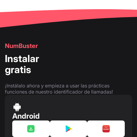
NumBuster
Instalar
gratis
¡Instálalo ahora y empieza a usar las prácticas
funciones de nuestro identificador de llamadas!
Android