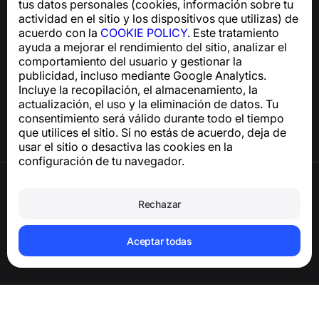
tus datos personales (cookies, información sobre tu
support@numbuster.com
actividad en el sitio y los dispositivos que utilizas) de
acuerdo con la
COOKIE POLICY
. Este tratamiento
ayuda a mejorar el rendimiento del sitio, analizar el
Centro de ayuda
comportamiento del usuario y gestionar la
Noticias y artículos
publicidad, incluso mediante Google Analytics.
Sobre el proyecto
Incluye la recopilación, el almacenamiento, la
Contactos
actualización, el uso y la eliminación de datos. Tu
consentimiento será válido durante todo el tiempo
que utilices el sitio. Si no estás de acuerdo, deja de
usar el sitio o desactiva las cookies en la
configuración de tu navegador.
Términos de uso
Política de privacidad
Rechazar
Política de cookies
Política de compras
Eliminar la cuenta y los datos personales
Aceptar todas