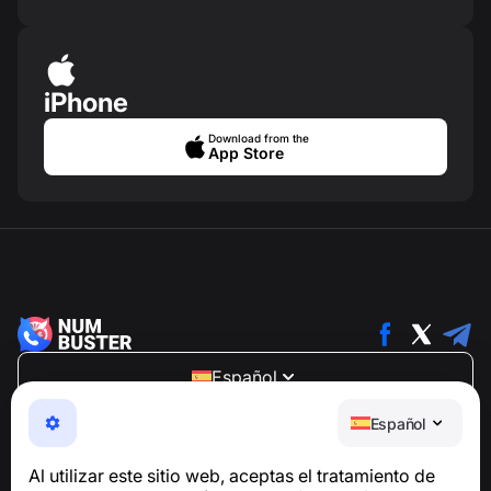
iPhone
Download from the
App Store
Español
NumBuster © 2013—2026 ·
support@numbuster.com
Español
Una aplicación fácil de usar que te protege de estafas
telefónicas, spam y mensajes no deseados
Al utilizar este sitio web, aceptas el tratamiento de
Para consultas sobre el cumplimiento del RGPD: