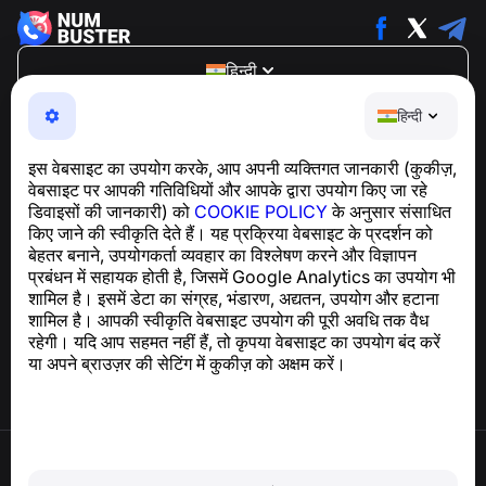
हिन्दी
NumBuster © 2013—2026 ·
support@numbuster.com
हिन्दी
एक उपयोग में आसान ऐप जो आपको फोन घोटालों, स्पैम और अवांछित संदेशों
से सुरक्षित रखता है
इस वेबसाइट का उपयोग करके, आप अपनी व्यक्तिगत जानकारी (कुकीज़,
GDPR अनुपालन से संबंधित पूछताछ के लिए:
वेबसाइट पर आपकी गतिविधियों और आपके द्वारा उपयोग किए जा रहे
support@numbuster.com
डिवाइसों की जानकारी) को
COOKIE POLICY
के अनुसार संसाधित
किए जाने की स्वीकृति देते हैं। यह प्रक्रिया वेबसाइट के प्रदर्शन को
बेहतर बनाने, उपयोगकर्ता व्यवहार का विश्लेषण करने और विज्ञापन
सहायता केंद्र
प्रबंधन में सहायक होती है, जिसमें Google Analytics का उपयोग भी
समाचार और लेख
शामिल है। इसमें डेटा का संग्रह, भंडारण, अद्यतन, उपयोग और हटाना
परियोजना के बारे में
शामिल है। आपकी स्वीकृति वेबसाइट उपयोग की पूरी अवधि तक वैध
संपर्क
रहेगी। यदि आप सहमत नहीं हैं, तो कृपया वेबसाइट का उपयोग बंद करें
या अपने ब्राउज़र की सेटिंग में कुकीज़ को अक्षम करें।
उपयोग की शर्तें
गोपनीयता नीति