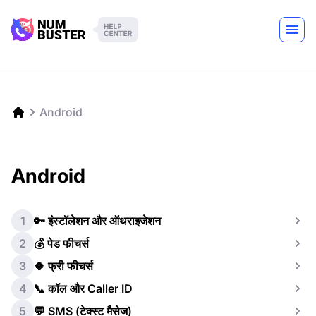
Android
Android
1
🔑 इंस्टॉलेशन और ऑथराइजेशन
2
💰 पेड फीचर्स
3
🍀 फ्री फीचर्स
4
📞 कॉल और Caller ID
5
💬 SMS (टेक्स्ट मैसेज)