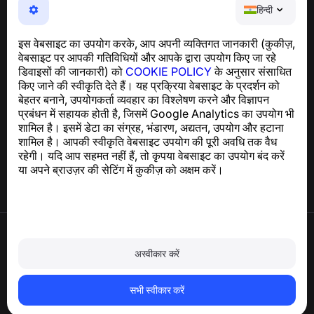
NumBuster © 2013—2026 ·
support@numbuster.com
हिन्दी
एक उपयोग में आसान ऐप जो आपको फोन घोटालों, स्पैम और अवांछित संदेशों
से सुरक्षित रखता है
इस वेबसाइट का उपयोग करके, आप अपनी व्यक्तिगत जानकारी (कुकीज़,
GDPR अनुपालन से संबंधित पूछताछ के लिए:
वेबसाइट पर आपकी गतिविधियों और आपके द्वारा उपयोग किए जा रहे
support@numbuster.com
डिवाइसों की जानकारी) को
COOKIE POLICY
के अनुसार संसाधित
किए जाने की स्वीकृति देते हैं। यह प्रक्रिया वेबसाइट के प्रदर्शन को
बेहतर बनाने, उपयोगकर्ता व्यवहार का विश्लेषण करने और विज्ञापन
सहायता केंद्र
प्रबंधन में सहायक होती है, जिसमें Google Analytics का उपयोग भी
समाचार और लेख
शामिल है। इसमें डेटा का संग्रह, भंडारण, अद्यतन, उपयोग और हटाना
परियोजना के बारे में
शामिल है। आपकी स्वीकृति वेबसाइट उपयोग की पूरी अवधि तक वैध
संपर्क
रहेगी। यदि आप सहमत नहीं हैं, तो कृपया वेबसाइट का उपयोग बंद करें
या अपने ब्राउज़र की सेटिंग में कुकीज़ को अक्षम करें।
उपयोग की शर्तें
गोपनीयता नीति
अस्वीकार करें
कुकी नीति
खरीद नीति
खाता और व्यक्तिगत डेटा हटाएँ
सभी स्वीकार करें