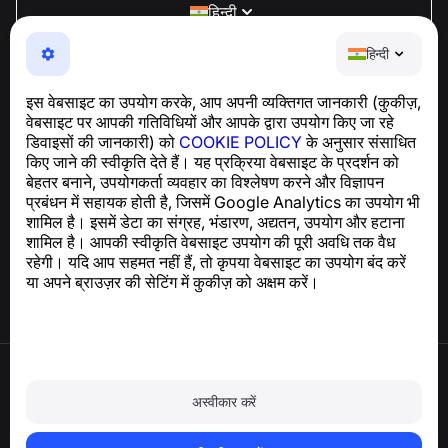
हिन्दी
NumBuster © 2013—2026 ·
support@numbuster.com
हिन्दी
एक उपयोग में आसान ऐप जो आपको फोन घोटालों, स्पैम और अवांछित संदेशों
से सुरक्षित रखता है
इस वेबसाइट का उपयोग करके, आप अपनी व्यक्तिगत जानकारी (कुकीज़,
GDPR अनुपालन से संबंधित पूछताछ के लिए:
वेबसाइट पर आपकी गतिविधियों और आपके द्वारा उपयोग किए जा रहे
support@numbuster.com
डिवाइसों की जानकारी) को
COOKIE POLICY
के अनुसार संसाधित
किए जाने की स्वीकृति देते हैं। यह प्रक्रिया वेबसाइट के प्रदर्शन को
बेहतर बनाने, उपयोगकर्ता व्यवहार का विश्लेषण करने और विज्ञापन
सहायता केंद्र
प्रबंधन में सहायक होती है, जिसमें Google Analytics का उपयोग भी
समाचार और लेख
शामिल है। इसमें डेटा का संग्रह, भंडारण, अद्यतन, उपयोग और हटाना
परियोजना के बारे में
शामिल है। आपकी स्वीकृति वेबसाइट उपयोग की पूरी अवधि तक वैध
संपर्क
रहेगी। यदि आप सहमत नहीं हैं, तो कृपया वेबसाइट का उपयोग बंद करें
या अपने ब्राउज़र की सेटिंग में कुकीज़ को अक्षम करें।
उपयोग की शर्तें
गोपनीयता नीति
अस्वीकार करें
कुकी नीति
खरीद नीति
खाता और व्यक्तिगत डेटा हटाएँ