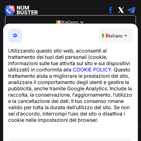
Italiano
NumBuster © 2013—2026 ·
support@numbuster.com
Italiano
Un'app facile da usare che ti protegge da truffe
telefoniche, spam e messaggi indesiderati
Utilizzando questo sito web, acconsenti al
Per richieste relative alla conformità al GDPR:
trattamento dei tuoi dati personali (cookie,
support@numbuster.com
informazioni sulle tue attività sul sito e sui dispositivi
utilizzati) in conformità alla
COOKIE POLICY
. Questo
trattamento aiuta a migliorare le prestazioni del sito,
Centro assistenza
analizzare il comportamento degli utenti e gestire la
Notizie e articoli
pubblicità, anche tramite Google Analytics. Include la
Informazioni sul progetto
raccolta, la conservazione, l’aggiornamento, l’utilizzo
Contatti
e la cancellazione dei dati. Il tuo consenso rimane
valido per tutta la durata dell’utilizzo del sito. Se non
sei d’accordo, interrompi l’uso del sito o disattiva i
cookie nelle impostazioni del browser.
Termini di utilizzo
Informativa sulla privacy