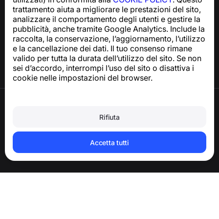
trattamento aiuta a migliorare le prestazioni del sito,
Centro assistenza
analizzare il comportamento degli utenti e gestire la
Notizie e articoli
pubblicità, anche tramite Google Analytics. Include la
Informazioni sul progetto
raccolta, la conservazione, l’aggiornamento, l’utilizzo
Contatti
e la cancellazione dei dati. Il tuo consenso rimane
valido per tutta la durata dell’utilizzo del sito. Se non
sei d’accordo, interrompi l’uso del sito o disattiva i
cookie nelle impostazioni del browser.
Termini di utilizzo
Informativa sulla privacy
Rifiuta
Politica sui cookie
Politica sugli acquisti
Eliminare l’account e i dati personali
Accetta tutti