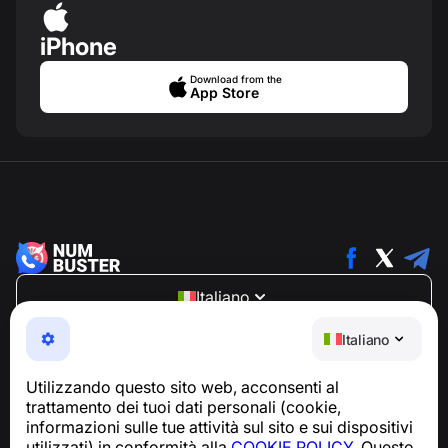
iPhone
Download from the
App Store
Italiano
NumBuster © 2013—2026 ·
support@numbuster.com
Italiano
Un'app facile da usare che ti protegge da truffe
telefoniche, spam e messaggi indesiderati
Utilizzando questo sito web, acconsenti al
Per richieste relative alla conformità al GDPR:
trattamento dei tuoi dati personali (cookie,
support@numbuster.com
informazioni sulle tue attività sul sito e sui dispositivi
utilizzati) in conformità alla
COOKIE POLICY
. Questo