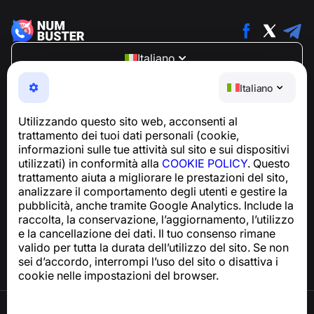
Italiano
NumBuster © 2013—2026 ·
support@numbuster.com
Italiano
Un'app facile da usare che ti protegge da truffe
telefoniche, spam e messaggi indesiderati
Utilizzando questo sito web, acconsenti al
Per richieste relative alla conformità al GDPR:
trattamento dei tuoi dati personali (cookie,
support@numbuster.com
informazioni sulle tue attività sul sito e sui dispositivi
utilizzati) in conformità alla
COOKIE POLICY
. Questo
trattamento aiuta a migliorare le prestazioni del sito,
Centro assistenza
analizzare il comportamento degli utenti e gestire la
Notizie e articoli
pubblicità, anche tramite Google Analytics. Include la
Informazioni sul progetto
raccolta, la conservazione, l’aggiornamento, l’utilizzo
Contatti
e la cancellazione dei dati. Il tuo consenso rimane
valido per tutta la durata dell’utilizzo del sito. Se non
sei d’accordo, interrompi l’uso del sito o disattiva i
cookie nelle impostazioni del browser.
Termini di utilizzo