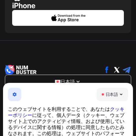
iPhone
Download from the
App Store
日本語
NumBuster © 2013—2026 ·
support@numbuster.com
日本語
電話詐欺、スパム、不審なメッセージからあなたを守る、
使いやすいアプリ
このウェブサイトを利用することで、あなたは
クッキ
GDPR準拠に関するお問い合わせ：
ーポリシー
に従って、個人データ（クッキー、ウェブ
support@numbuster.com
サイト上でのアクティビティ情報、および使用してい
るデバイスに関する情報）の処理に同意したものとみ
なされます。この処理は、ウェブサイトのパフォーマ