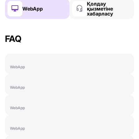
Қолдау
WebApp
қызметіне
хабарласу
FAQ
Paid Features: PRO+ License
WebApp
Paid Features: SMART License
WebApp
Paid Features: LIGHT License
WebApp
How to Activate a Subscription
WebApp