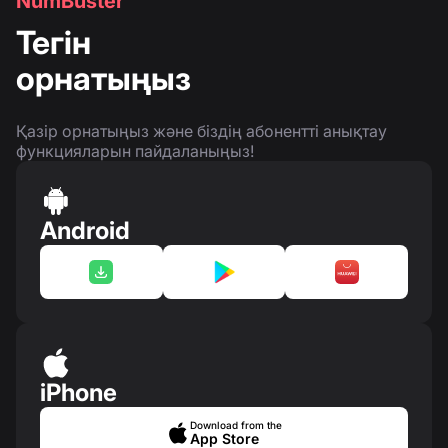
NumBuster
Тегін
орнатыңыз
Қазір орнатыңыз және біздің абонентті анықтау
функцияларын пайдаланыңыз!
Android
iPhone
Download from the
App Store