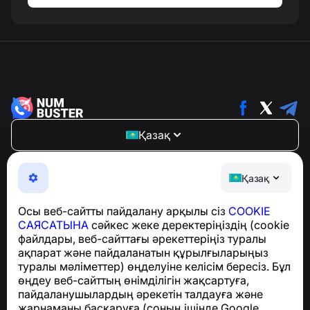
Қазақ
NumBuster © 2013—2026 ·
support@numbuster.com
Телефон алаяқтарынан, спамнан және қажетсіз
Қазақ
хабарламалардан қорғайтын ыңғайлы қолданба
GDPR талаптарына сәйкестік бойынша сұрақтар
Осы веб-сайтты пайдалану арқылы сіз
COOKIE
үшін:
support@numbuster.com
САЯСАТЫНА
сәйкес жеке деректеріңіздің (cookie
файлдары, веб-сайттағы әрекеттеріңіз туралы
ақпарат және пайдаланатын құрылғыларыңыз
Анықтама орталығы
туралы мәліметтер) өңделуіне келісім бересіз. Бұл
Жаңалықтар мен
өңдеу веб-сайттың өнімділігін жақсартуға,
мақалалар
пайдаланушылардың әрекетін талдауға және
Жоба туралы
жарнаманы басқаруға (соның ішінде Google