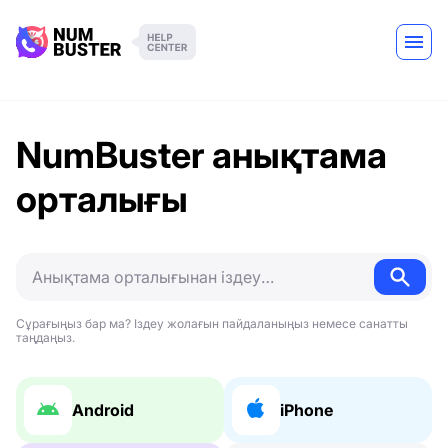
NumBuster анықтама
орталығы
Сұрағыңыз бар ма? Іздеу жолағын пайдаланыңыз немесе санатты
таңдаңыз.
Android
iPhone