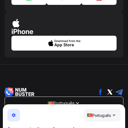
iPhone
Download from the
App Store
Português
NumBuster © 2013—2026 ·
support@numbuster.com
Português
Um app fácil de usar que protege você contra golpes
telefônicos, spam e mensagens indesejadas