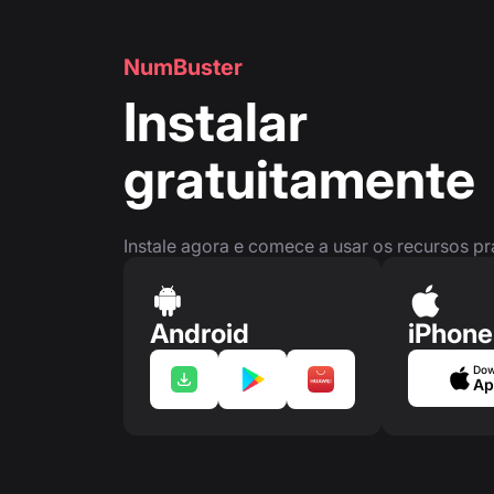
NumBuster
Instalar
gratuitamente
Instale agora e comece a usar os recursos p
Android
iPhone
Dow
Ap