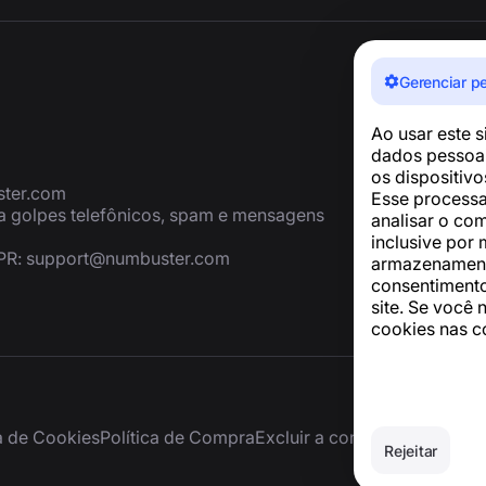
Gerenciar p
Ao usar este 
dados pessoai
os dispositiv
ter.com
Esse processa
ra golpes telefônicos, spam e mensagens
analisar o co
inclusive por 
PR:
support@numbuster.com
armazenamento
consentimento
site. Se você 
cookies nas c
ca de Cookies
Política de Compra
Excluir a conta e os dados p
Rejeitar