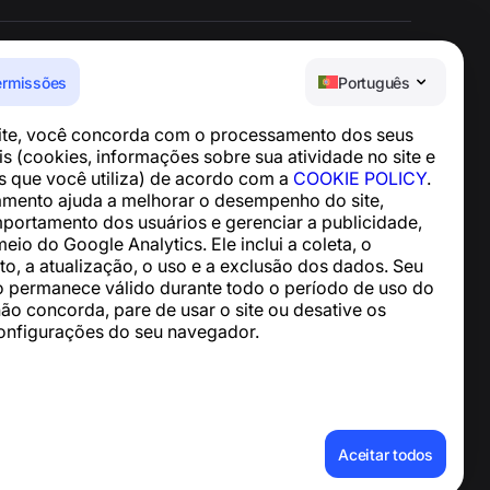
ermissões
Português
Central de Ajuda
site, você concorda com o processamento dos seus
Notícias e Artigos
s (cookies, informações sobre sua atividade no site e
Sobre o projeto
os que você utiliza) de acordo com a
COOKIE POLICY
.
Contatos
mento ajuda a melhorar o desempenho do site,
mportamento dos usuários e gerenciar a publicidade,
meio do Google Analytics. Ele inclui a coleta, o
, a atualização, o uso e a exclusão dos dados. Seu
 permanece válido durante todo o período de uso do
não concorda, pare de usar o site ou desative os
onfigurações do seu navegador.
essoais
Aceitar todos