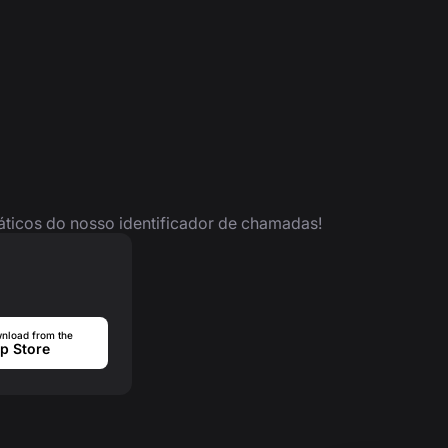
ráticos do nosso identificador de chamadas!
nload from the
p Store