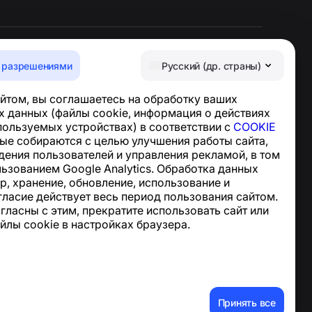
 разрешениями
Русский (др. страны)
Центр поддержки
йтом, вы соглашаетесь на обработку ваших
Новости и статьи
 данных (файлы cookie, информация о действиях
О проекте
спользуемых устройствах) в соответствии с
COOKIE
Контакты
ные собираются с целью улучшения работы сайта,
дения пользователей и управления рекламой, в том
льзованием Google Analytics. Обработка данных
р, хранение, обновление, использование и
гласие действует весь период пользования сайтом.
огласны с этим, прекратите использовать сайт или
йлы cookie в настройках браузера.
ные данные
Принять все