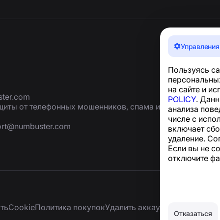
Управления
Пользуясь са
персональных
на сайте и и
ter.com
POLICY
. Дан
иты от телефонных мошенников, спама и
анализа пове
числе с испо
ort@numbuster.com
включает сбо
удаление. Со
Если вы не с
отключите фа
ть
Сookie
Политика покупок
Удалить аккаунт и персональ
Отказаться