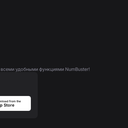
я всеми удобными функциями NumBuster!
nload from the
p Store