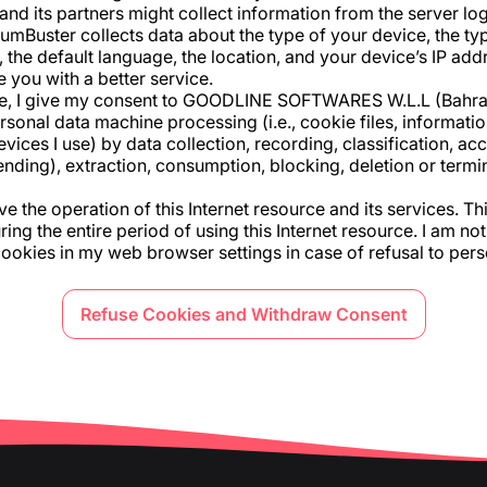
d its partners might collect information from the server log
umBuster collects data about the type of your device, the ty
, the default language, the location, and your device’s IP add
 you with a better service.
rce, I give my consent to GOODLINE SOFTWARES W.L.L (Bahrai
onal data machine processing (i.e., cookie files, informatio
evices I use) by data collection, recording, classification, ac
ending), extraction, consumption, blocking, deletion or termin
 the operation of this Internet resource and its services. Thi
ng the entire period of using this Internet resource. I am noti
cookies in my web browser settings in case of refusal to per
Refuse Cookies and Withdraw Consent