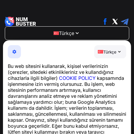
Türkçe
NumBuster © 2013—2026 ·
support@numbuster.com
Telefon dolandırıcılığına, spam’e ve istenmeyen
Türkçe
mesajlara karşı koruma sağlayan kullanımı kolay bir
uygulama
Bu web sitesini kullanarak, kişisel verilerinizin
GDPR uyumluluğu ile ilgili sorular için:
(çerezler, sitedeki etkinlikleriniz ve kullandığınız
support@numbuster.com
cihazlarla ilgili bilgiler)
COOKIE POLICY
kapsamında
işlenmesine izin vermiş olursunuz. Bu işlem, web
sitesinin performansını artırmaya, kullanıcı
Yardım Merkezi
davranışlarını analiz etmeye ve reklam yönetimini
Haberler ve Makaleler
sağlamaya yardımcı olur; buna Google Analytics
Proje hakkında
kullanımı da dahildir. İşlem; verilerin toplanması,
İletişim
saklanması, güncellenmesi, kullanılması ve silinmesini
kapsar. Onayınız, siteyi kullandığınız sürenin tamamı
boyunca geçerlidir. Eğer bunu kabul etmiyorsanız,
lütfen siteyi kullanmayı bırakın veya tarayıcı