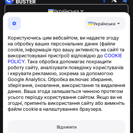
Українська
NumBuster © 2013—2026 ·
support@numbuster.com
Українська
Зручний додаток, що захищає вас від телефонного
шахрайства, спаму та небажаних повідомлень
Користуючись цим вебсайтом, ви надаєте згоду
З питань відповідності GDPR:
на обробку ваших персональних даних (файли
support@numbuster.com
cookie, інформація про вашу активність на сайті та
використовувані пристрої) відповідно до
COOKIE
POLICY
. Така обробка допомагає покращити
Центр допомоги
роботу сайту, аналізувати поведінку користувачів
Новини та статті
і керувати рекламою, зокрема за допомогою
Про проєкт
Google Analytics. Обробка включає збирання,
Контакти
зберігання, оновлення, використання та видалення
даних. Ваша згода залишається чинною протягом
усього періоду користування сайтом. Якщо ви не
згодні, припиніть використання сайту або вимкніть
файли cookie в налаштуваннях браузера.
Умови використання
Політика конфіденційності
Відхилити
Політика щодо файлів cookie