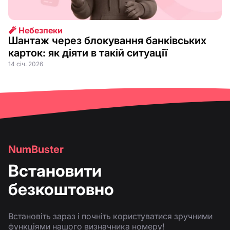
🧨 Небезпеки
Шантаж через блокування банківських
карток: як діяти в такій ситуації
14 січ. 2026
NumBuster
Встановити
безкоштовно
Встановіть зараз і почніть користуватися зручними
функціями нашого визначника номеру!