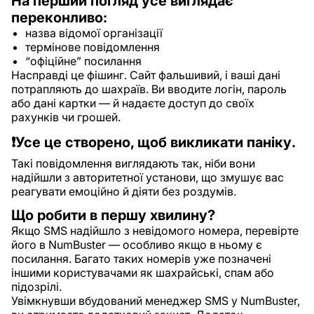
На перший погляд усе виглядає
переконливо:
назва відомої організації
термінове повідомлення
“офіційне” посилання
Насправді це фішинг. Сайт фальшивий, і ваші дані
потрапляють до шахраїв. Ви вводите логін, пароль
або дані картки — й надаєте доступ до своїх
рахунків чи грошей.
❗️Усе це створено, щоб викликати паніку.
Такі повідомлення виглядають так, ніби вони
надійшли з авторитетної установи, що змушує вас
реагувати емоційно й діяти без роздумів.
Що робити в першу хвилину?
Якщо SMS надійшло з невідомого номера, перевірте
його в NumBuster — особливо якщо в ньому є
посилання. Багато таких номерів уже позначені
іншими користувачами як шахрайські, спам або
підозрілі.
Увімкнувши вбудований менеджер SMS у NumBuster,