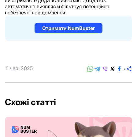
ви отримаєте додатковий захист. Додаток
автоматично виявляє й фільтрує потенційно
небезпечні повідомлення.
Отримати NumBuster
11 чер. 2025
П
Схожі статті