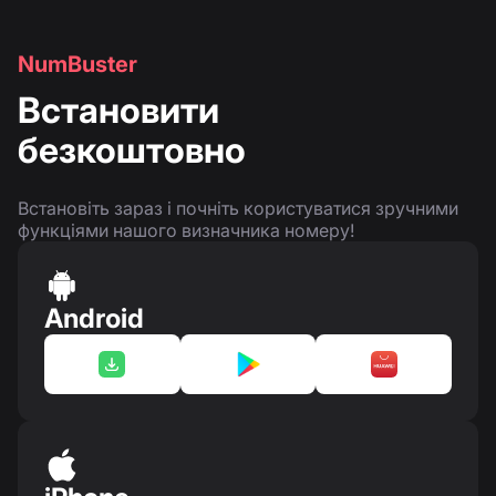
NumBuster
Встановити
безкоштовно
Встановіть зараз і почніть користуватися зручними
функціями нашого визначника номеру!
Android