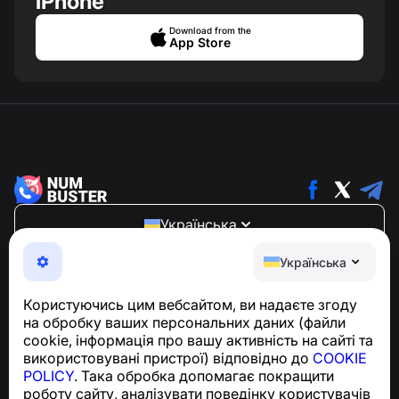
iPhone
Download from the
App Store
Українська
NumBuster © 2013—2026 ·
support@numbuster.com
Українська
Зручний додаток, що захищає вас від телефонного
шахрайства, спаму та небажаних повідомлень
Користуючись цим вебсайтом, ви надаєте згоду
З питань відповідності GDPR:
на обробку ваших персональних даних (файли
support@numbuster.com
cookie, інформація про вашу активність на сайті та
використовувані пристрої) відповідно до
COOKIE
POLICY
. Така обробка допомагає покращити
Центр допомоги
роботу сайту, аналізувати поведінку користувачів