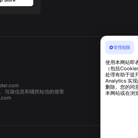
管理权限
使用本网站即
（包括Cook
处理有助于提升
Analyti
ter.com
删除。您的同
、垃圾信息和骚扰短信的侵害
本网站或在浏览
r.com