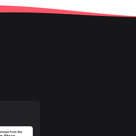
nload from the
p Store