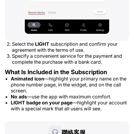
Select the
LIGHT
subscription and confirm your
agreement with the terms of use.
Specify a convenient service for the payment and
complete the purchase with a bank card.
What Is Included in the Subscription
Animated icon
—highlight your primary name on the
phone number page, in the widget, and on the call
screen.
No ads
—use the app with maximum comfort.
LIGHT badge on your page
—highlight your account
with a special mark that all users will see.
聯絡客服