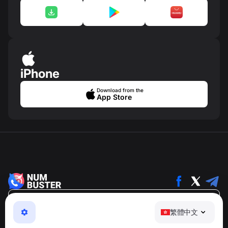
iPhone
Download from the
App Store
繁體中文
繁體中文
NumBuster © 2013—2026 ·
support@numbuster.com