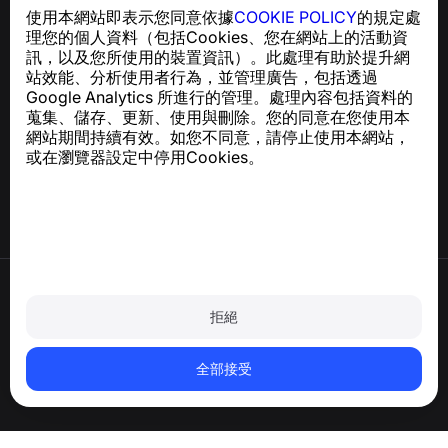
一款簡單易用的應用程式，保護您免於電話詐騙、垃圾訊息
使用本網站即表示您同意依據
COOKIE POLICY
的規定處
及騷擾內容
理您的個人資料（包括Cookies、您在網站上的活動資
關於 GDPR 合規的諮詢：
support@numbuster.com
訊，以及您所使用的裝置資訊）。此處理有助於提升網
站效能、分析使用者行為，並管理廣告，包括透過
Google Analytics 所進行的管理。處理內容包括資料的
說明中心
蒐集、儲存、更新、使用與刪除。您的同意在您使用本
新聞與文章
網站期間持續有效。如您不同意，請停止使用本網站，
關於專案
或在瀏覽器設定中停用Cookies。
聯絡方式
使用條款
隱私政策
拒絕
Cookie 政策
購買政策
刪除帳戶和個人資料
全部接受