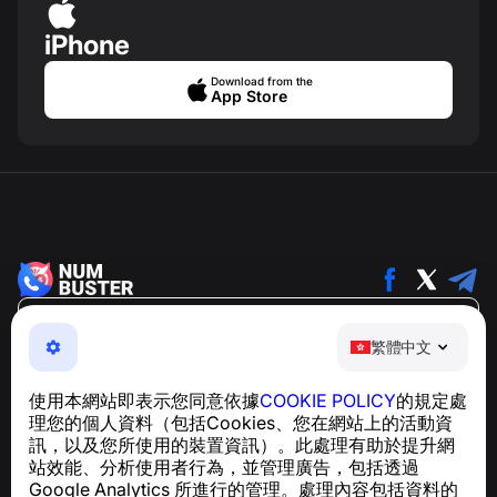
iPhone
Download from the
App Store
繁體中文
繁體中文
NumBuster © 2013—2026 ·
support@numbuster.com
一款簡單易用的應用程式，保護您免於電話詐騙、垃圾訊息
使用本網站即表示您同意依據
COOKIE POLICY
的規定處
及騷擾內容
理您的個人資料（包括Cookies、您在網站上的活動資
關於 GDPR 合規的諮詢：
support@numbuster.com
訊，以及您所使用的裝置資訊）。此處理有助於提升網
站效能、分析使用者行為，並管理廣告，包括透過
Google Analytics 所進行的管理。處理內容包括資料的