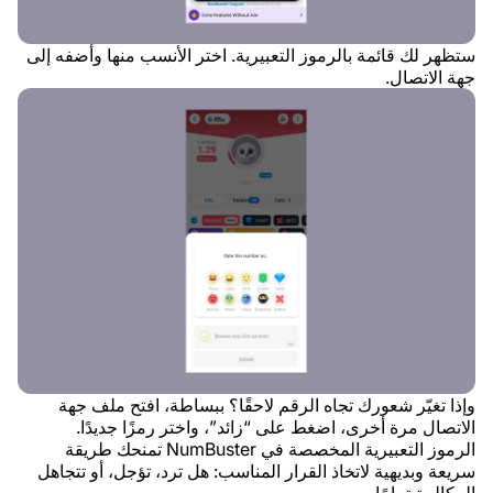
ستظهر لك قائمة بالرموز التعبيرية. اختر الأنسب منها وأضفه إلى
جهة الاتصال.
وإذا تغيّر شعورك تجاه الرقم لاحقًا؟ ببساطة، افتح ملف جهة
الاتصال مرة أخرى، اضغط على “زائد”، واختر رمزًا جديدًا.
الرموز التعبيرية المخصصة في NumBuster تمنحك طريقة
سريعة وبديهية لاتخاذ القرار المناسب: هل ترد، تؤجل، أو تتجاهل
المكالمة تمامًا.