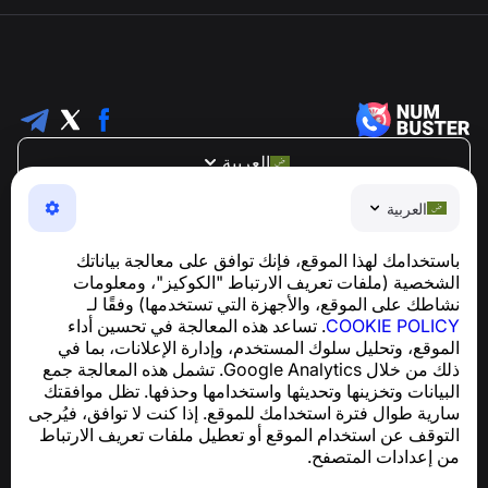
العربية
NumBuster © 2013—2026 ·
support@numbuster.com
العربية
تطبيق سهل الاستخدام يحميك من الاحتيال الهاتفي، الرسائل
العشوائية، والرسائل غير المرغوب فيها
باستخدامك لهذا الموقع، فإنك توافق على معالجة بياناتك
للاستفسارات المتعلقة بالامتثال للائحة العامة لحماية البيانات
الشخصية (ملفات تعريف الارتباط "الكوكيز"، ومعلومات
support@numbuster.com
(GDPR):
نشاطك على الموقع، والأجهزة التي تستخدمها) وفقًا لـ
COOKIE POLICY
. تساعد هذه المعالجة في تحسين أداء
الموقع، وتحليل سلوك المستخدم، وإدارة الإعلانات، بما في
مركز المساعدة
ذلك من خلال Google Analytics. تشمل هذه المعالجة جمع
الأخبار والمقالات
البيانات وتخزينها وتحديثها واستخدامها وحذفها. تظل موافقتك
حول المشروع
سارية طوال فترة استخدامك للموقع. إذا كنت لا توافق، فيُرجى
جهات الاتصال
التوقف عن استخدام الموقع أو تعطيل ملفات تعريف الارتباط
من إعدادات المتصفح.