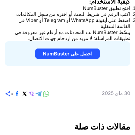
كيفية الاستخدام:
افتح تطبيق NumBuster
اكتب الرقم في شريط البحث أو اختره من سجل المكالمات
اضغط على أيقونة WhatsApp أو Telegram أو Viber في
القائمة السفلية
يبسّط NumBuster بدء المحادثات مع أرقام غير معروفة في
تطبيقات المراسلة؛ لا مزيد من ازدحام جهات الاتصال.
احصل على NumBuster
30 ماي 2025
مش
مقالات ذات صلة