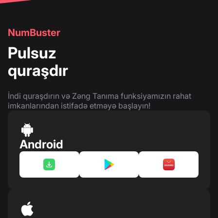
NumBuster
Pulsuz
quraşdır
İndi quraşdırın və Zəng Tanıma funksiyamızın rahat
imkanlarından istifadə etməyə başlayın!
Android