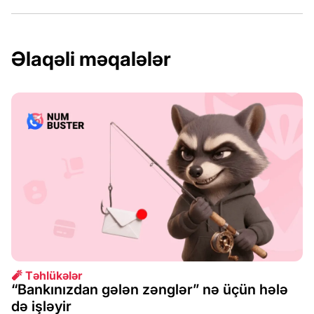
Əlaqəli məqalələr
🧨 Təhlükələr
“Bankınızdan gələn zənglər” nə üçün hələ
də işləyir