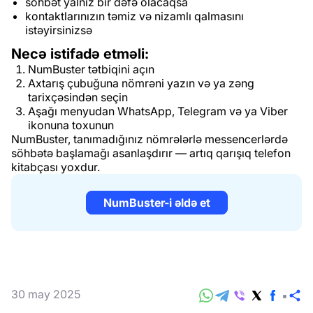
söhbət yalnız bir dəfə olacaqsa
kontaktlarınızın təmiz və nizamlı qalmasını
istəyirsinizsə
Necə istifadə etməli:
NumBuster tətbiqini açın
Axtarış çubuğuna nömrəni yazın və ya zəng
tarixçəsindən seçin
Aşağı menyudan WhatsApp, Telegram və ya Viber
ikonuna toxunun
NumBuster, tanımadığınız nömrələrlə messencerlərdə
söhbətə başlamağı asanlaşdırır — artıq qarışıq telefon
kitabçası yoxdur.
NumBuster-i əldə et
30 may 2025
P