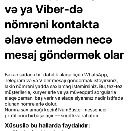
və ya Viber-də
nömrəni kontakta
əlavə etmədən necə
mesaj göndərmək olar
Bəzən sadəcə bir dəfəlik əlaqə üçün WhatsApp,
Telegram və ya Viber mesajı göndərmək istəyirsiniz,
lakin nömrəni yadda saxlamaq istəmirsiniz. Bu, tez-tez
müştərilərlə, kuryerlərlə və ya müvəqqəti sorğularla
əlaqə zamanı baş verir və əlaqə siyahınız nadir istifadə
olunan nömrələrlə dolur.
Nömrə saxlamağı keçin! NumBuster messencer
profillərini birbaşa açır — sürətli və rahatdır.
Xüsusilə bu hallarda faydalıdır: