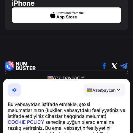
iPhone
Download from the
App Store
Azərbaycan
NumBuster © 2013—2026 ·
support@numbuster.com
Azərbaycan
Telefon fırıldaqlarından, spam və arzuolunmaz
mesajlardan sizi qoruyan istifadəsi asan bir tətbiq
Bu vebsaytdan istifadə etməklə, şəxsi
GDPR uyğunluğu ilə bağlı suallar üçün:
məlumatlarınızın (kukilər, vebsaytdakı fəaliyyətiniz və
support@numbuster.com
istifadə etdiyiniz cihazlar haqqında məlumat)
COOKIE POLICY
sənədinə uyğun olaraq emalına
razılıq verirsiniz. Bu emal vebsaytın fəaliyyətini
Yardım Mərkəzi