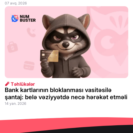
07 avq. 2026
🧨 Təhlükələr
Bank kartlarının bloklanması vasitəsilə
şantaj: belə vəziyyətdə necə hərəkət etməli
14 yan. 2026