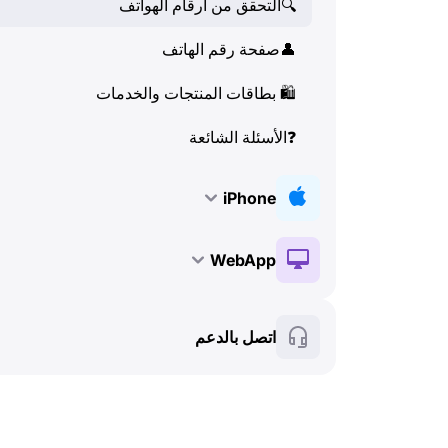
🔍
التحقق من أرقام الهواتف
👤
صفحة رقم الهاتف
🛍
️ بطاقات المنتجات والخدمات
❓
الأسئلة الشائعة
iPhone
🔑
التثبيت والتفعيل
WebApp
💰
الميزات المدفوعة
🔑
التثبيت والتفعيل
اتصل بالدعم
🍀
الميزات المجانية
💰
الميزات المدفوعة
📞
المكالمات وهوية المتصل (Caller ID)
🍀
الميزات المجانية
💬
SMS (الرسائل النصية)
🔍
التحقق من أرقام الهواتف