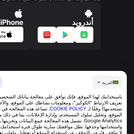
أندرويد
iPhone
 the
ore
العربية
باستخدامك لهذا الموقع، فإنك توافق على معالجة بياناتك الشخصي
تعريف الارتباط "الكوكيز"، ومعلومات نشاطك على الموقع، والأج
تستخدمها) وفقًا لـ
COOKIE POLICY
. تساعد هذه المعالجة في 
العربية
الموقع، وتحليل سلوك المستخدم، وإدارة الإعلانات، بما في ذلك 
ter © 2013—2026 ·
support@numbuster.com
Google Analytics. تشمل هذه المعالجة جمع البيانات وتخزينها
تطبيق سهل الاستخدام يحميك من الاحتيال الهاتفي، ال
واستخدامها وحذفها. تظل موافقتك سارية طوال فترة استخدامك ل
للاستفسارات المتعلقة بالامتثال للائحة العامة لحماية البيان
لا توافق، فيُرجى التوقف عن استخدام الموقع أو تعطيل ملفات تع