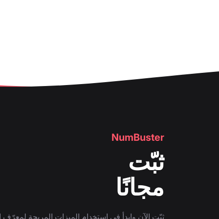
NumBuster
ثبّت
مجانًا
ثبّت الآن وابدأ في استخدام الميزات المريحة لمعرّف ا