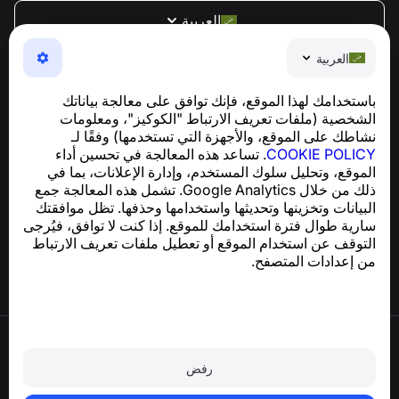
العربية
NumBuster © 2013—2026 ·
support@numbuster.com
العربية
تطبيق سهل الاستخدام يحميك من الاحتيال الهاتفي، الرسائل
العشوائية، والرسائل غير المرغوب فيها
باستخدامك لهذا الموقع، فإنك توافق على معالجة بياناتك
للاستفسارات المتعلقة بالامتثال للائحة العامة لحماية البيانات
الشخصية (ملفات تعريف الارتباط "الكوكيز"، ومعلومات
support@numbuster.com
(GDPR):
نشاطك على الموقع، والأجهزة التي تستخدمها) وفقًا لـ
COOKIE POLICY
. تساعد هذه المعالجة في تحسين أداء
الموقع، وتحليل سلوك المستخدم، وإدارة الإعلانات، بما في
مركز المساعدة
ذلك من خلال Google Analytics. تشمل هذه المعالجة جمع
الأخبار والمقالات
البيانات وتخزينها وتحديثها واستخدامها وحذفها. تظل موافقتك
حول المشروع
سارية طوال فترة استخدامك للموقع. إذا كنت لا توافق، فيُرجى
جهات الاتصال
التوقف عن استخدام الموقع أو تعطيل ملفات تعريف الارتباط
من إعدادات المتصفح.
شروط الاستخدام
سياسة الخصوصية
رفض
سياسة ملفات تعريف الارتباط
سياسة الشراء