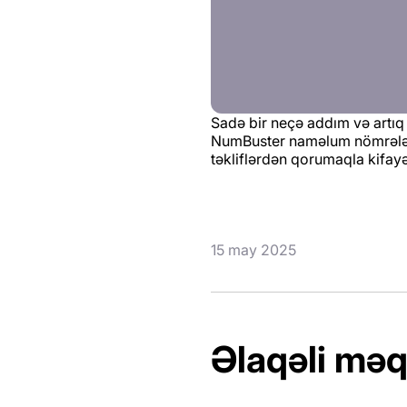
Sadə bir neçə addım və artıq
NumBuster naməlum nömrələrin
təkliflərdən qorumaqla kifayə
15 may 2025
Əlaqəli məq