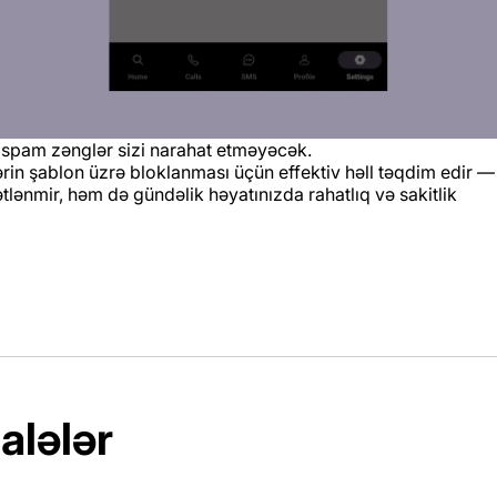
 spam zənglər sizi narahat etməyəcək.
 şablon üzrə bloklanması üçün effektiv həll təqdim edir — bu
tlənmir, həm də gündəlik həyatınızda rahatlıq və sakitlik
alələr