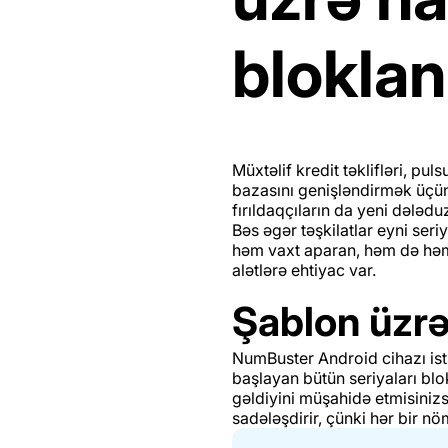
blokla
Müxtəlif kredit təklifləri, pul
bazasını genişləndirmək üçün
fırıldaqçıların da yeni dələdu
Bəs əgər təşkilatlar eyni seri
həm vaxt aparan, həm də həmi
alətlərə ehtiyac var.
Şablon üzr
NumBuster Android cihazı isti
başlayan bütün seriyaları bl
gəldiyini müşahidə etmisiniz
sadələşdirir, çünki hər bir n