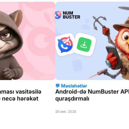
💬 Məsləhətlər
nması vasitəsilə
Android-də NumBuster AP
ə necə hərəkət
quraşdırmalı
25 dek. 2025