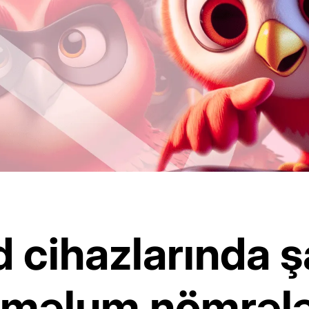
 cihazlarında 
aməlum nömrələ