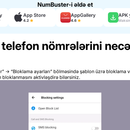
NumBuster-i əldə et
y
App Store
AppGallery
APK 
y
4.2
4.6
telefon nömrələrini nec
r” → “Bloklama ayarları” bölməsində şablon üzrə bloklama v
loklanmasını aktivləşdirə bilərsiniz.