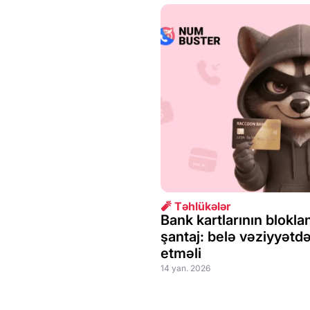
🧨 Təhlükələr
Bank kartlarının blokla
şantaj: belə vəziyyətd
etməli
14 yan. 2026