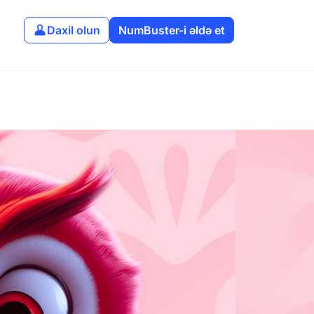
Daxil olun
NumBuster-i əldə et