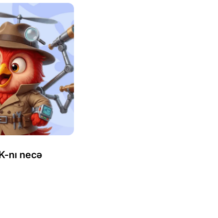
K-nı necə