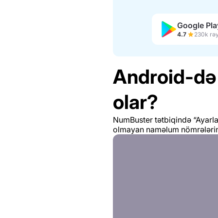
Google Pla
4.7
230k rə
Android-də 
olar?
NumBuster tətbiqində “Ayarla
olmayan naməlum nömrələrin b