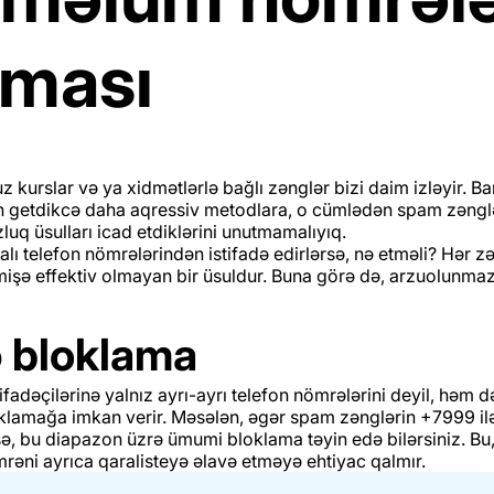
nması
suz kurslar və ya xidmətlərlə bağlı zənglər bizi daim izləyir. B
 getdikcə daha aqressiv metodlara, o cümlədən spam zənglər
zluq üsulları icad etdiklərini unutmamalıyıq.
yalı telefon nömrələrindən istifadə edirlərsə, nə etməli? Hər 
şə effektiv olmayan bir üsuldur. Buna görə də, arzuolunmaz
ə bloklama
fadəçilərinə yalnız ayrı-ayrı telefon nömrələrini deyil, həm 
oklamağa imkan verir. Məsələn, əgər spam zənglərin +7999 i
sə, bu diapazon üzrə ümumi bloklama təyin edə bilərsiniz. Bu
ömrəni ayrıca qaralisteyə əlavə etməyə ehtiyac qalmır.