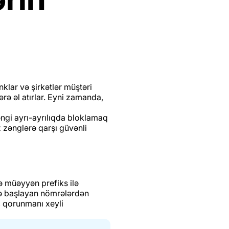
anklar və şirkətlər müştəri
ə əl atırlar. Eyni zamanda,
zəngi ayrı-ayrılıqda bloklamaq
 zənglərə qarşı güvənli
də müəyyən prefiks ilə
lə başlayan nömrələrdən
, qorunmanı xeyli