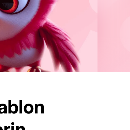
şablon
rin