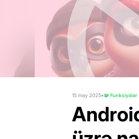
15 may 2025
🧩 Funksiyalar
Android
üzrə n