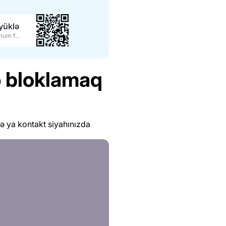
yüklə
Maksimum funksiyalar
ə bloklamaq
ə ya kontakt siyahınızda