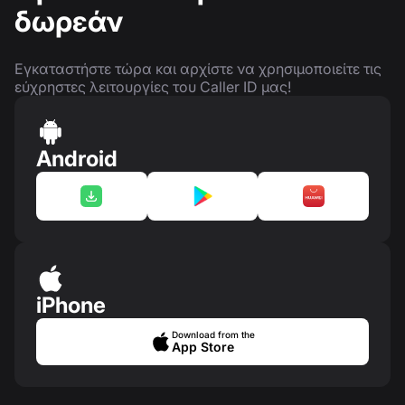
δωρεάν
Εγκαταστήστε τώρα και αρχίστε να χρησιμοποιείτε τις
εύχρηστες λειτουργίες του Caller ID μας!
Android
iPhone
Download from the
App Store