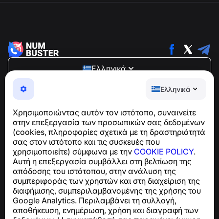
Ελληνικά
NumBuster © 2013—2026 ·
support@numbuster.com
Ελληνικά
Μια εύχρηστη εφαρμογή που σας προστατεύει από
τηλεφωνικές απάτες, ανεπιθύμητα μηνύματα και spam
Χρησιμοποιώντας αυτόν τον ιστότοπο, συναινείτε
Για ερωτήσεις σχετικά με τη συμμόρφωση με το GDPR:
στην επεξεργασία των προσωπικών σας δεδομένων
support@numbuster.com
(cookies, πληροφορίες σχετικά με τη δραστηριότητά
σας στον ιστότοπο και τις συσκευές που
χρησιμοποιείτε) σύμφωνα με την
COOKIE POLICY
.
Κέντρο βοήθειας
Αυτή η επεξεργασία συμβάλλει στη βελτίωση της
Ειδήσεις και Άρθρα
απόδοσης του ιστότοπου, στην ανάλυση της
Σχετικά με το έργο
συμπεριφοράς των χρηστών και στη διαχείριση της
Επαφές
διαφήμισης, συμπεριλαμβανομένης της χρήσης του
Google Analytics. Περιλαμβάνει τη συλλογή,
αποθήκευση, ενημέρωση, χρήση και διαγραφή των