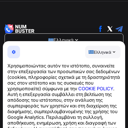
Ελληνικά
NumBuster © 2013—2026 ·
support@numbuster.com
Ελληνικά
Μια εύχρηστη εφαρμογή που σας προστατεύει από
τηλεφωνικές απάτες, ανεπιθύμητα μηνύματα και spam
Χρησιμοποιώντας αυτόν τον ιστότοπο, συναινείτε
Για ερωτήσεις σχετικά με τη συμμόρφωση με το GDPR:
στην επεξεργασία των προσωπικών σας δεδομένων
support@numbuster.com
(cookies, πληροφορίες σχετικά με τη δραστηριότητά
σας στον ιστότοπο και τις συσκευές που
χρησιμοποιείτε) σύμφωνα με την
COOKIE POLICY
.
Κέντρο βοήθειας
Αυτή η επεξεργασία συμβάλλει στη βελτίωση της
Ειδήσεις και Άρθρα
απόδοσης του ιστότοπου, στην ανάλυση της
Σχετικά με το έργο
συμπεριφοράς των χρηστών και στη διαχείριση της
Επαφές
διαφήμισης, συμπεριλαμβανομένης της χρήσης του
Google Analytics. Περιλαμβάνει τη συλλογή,
αποθήκευση, ενημέρωση, χρήση και διαγραφή των