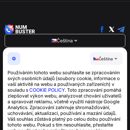
Čeština
NumBuster © 2013—2026 ·
support@numbuster.com
Snadno použitelná aplikace, která vás chrání před
Čeština
telefonními podvody, spamem a nevyžádanými
zprávami
Používáním tohoto webu souhlasíte se zpracováním
Pro dotazy týkající se souladu s GDPR:
svých osobních údajů (soubory cookie, informace o
support@numbuster.com
vaší aktivitě na webu a používaných zařízeních) v
souladu s
COOKIE POLICY
. Toto zpracování pomáhá
zlepšovat výkon webu, analyzovat chování uživatelů
Centrum nápovědy
a spravovat reklamu, včetně využití nástroje Google
Zprávy a články
Analytics. Zpracování zahrnuje shromažďování,
O projektu
uchovávání, aktualizaci, používání a mazání údajů.
Kontakty
Váš souhlas zůstává platný po celou dobu používání
tohoto webu. Pokud s tím nesouhlasíte, přestaňte