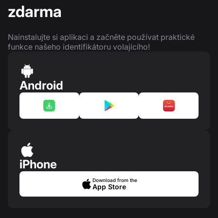
zdarma
Nainstalujte si aplikaci a začněte používat praktické
funkce našeho identifikátoru volajícího!
Android
iPhone
Download from the
App Store