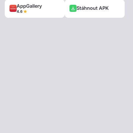
AppGallery
Stáhnout APK
4.6