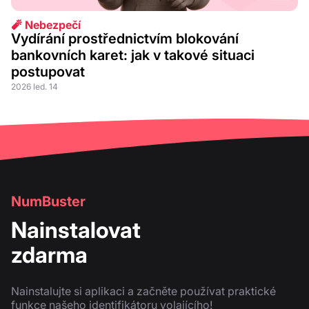
🧨 Nebezpečí
Vydírání prostřednictvím blokování
bankovních karet: jak v takové situaci
postupovat
2026 led. 14
NumBuster
Nainstalovat
zdarma
Nainstalujte si aplikaci a začněte používat praktické
funkce našeho identifikátoru volajícího!