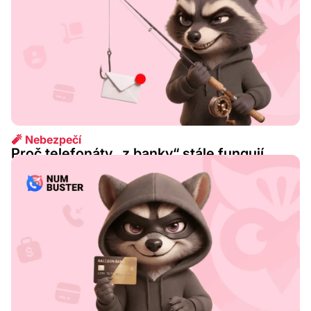
🧨 Nebezpečí
Proč telefonáty „z banky“ stále fungují
2026 srp. 07