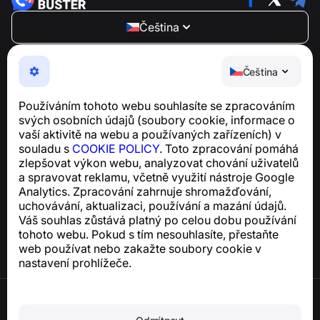
Čeština
NumBuster © 2013—2026 ·
support@numbuster.com
Snadno použitelná aplikace, která vás chrání před
Čeština
telefonními podvody, spamem a nevyžádanými
zprávami
Používáním tohoto webu souhlasíte se zpracováním
Pro dotazy týkající se souladu s GDPR:
svých osobních údajů (soubory cookie, informace o
support@numbuster.com
vaší aktivitě na webu a používaných zařízeních) v
souladu s
COOKIE POLICY
. Toto zpracování pomáhá
zlepšovat výkon webu, analyzovat chování uživatelů
Centrum nápovědy
a spravovat reklamu, včetně využití nástroje Google
Zprávy a články
Analytics. Zpracování zahrnuje shromažďování,
O projektu
uchovávání, aktualizaci, používání a mazání údajů.
Kontakty
Váš souhlas zůstává platný po celou dobu používání
tohoto webu. Pokud s tím nesouhlasíte, přestaňte
web používat nebo zakažte soubory cookie v
nastavení prohlížeče.
Podmínky použití
Zásady ochrany osobních údajů