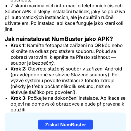
Získání maximálních informací o telefonních číslech.
Soubor APK je stejný instalační balíček, jaký se používá
při automatických instalacích, ale je spuštěn ručně
uživatelem. Po instalaci aplikace funguje jako kterákoli
jiná.
Jak nainstalovat NumBuster jako APK?
Krok 1:
Namiřte fotoaparát zařízení na QR kód nebo
klikněte na odkaz pro stažení souboru. Pokud se
zobrazí varování, klepněte na Přesto stáhnout —
soubor je bezpečný.
Krok 2:
Otevřete stažený soubor v zařízení Android
(pravděpodobně ve složce Stažené soubory). Po
výzvě systému povolte instalaci z tohoto zdroje
(někdy je třeba počkat několik sekund, než se
aktivuje tlačítko pro povolení).
Krok 3:
Počkejte na dokončení instalace. Aplikace se
objeví na domovské obrazovce a bude připravena k
použití.
Získat NumBuster