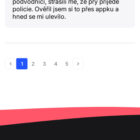
podvodníci, strašili mě, že prý přijede
policie. Ověřil jsem si to přes appku a
hned se mi ulevilo.
1
2
3
4
5