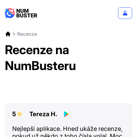
Recenze
Recenze na
NumBusteru
5
Tereza H.
Nejlepší aplikace. Hned ukáže recenze,
pokud už někdo z toho čísla volal. Moc