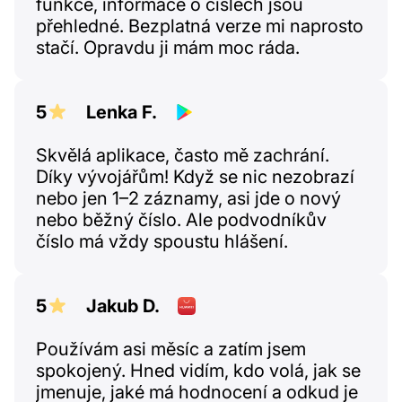
funkce, informace o číslech jsou
přehledné. Bezplatná verze mi naprosto
stačí. Opravdu ji mám moc ráda.
5
Lenka F.
Skvělá aplikace, často mě zachrání.
Díky vývojářům! Když se nic nezobrazí
nebo jen 1–2 záznamy, asi jde o nový
nebo běžný číslo. Ale podvodníkův
číslo má vždy spoustu hlášení.
5
Jakub D.
Používám asi měsíc a zatím jsem
spokojený. Hned vidím, kdo volá, jak se
jmenuje, jaké má hodnocení a odkud je