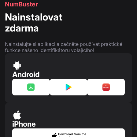
NumBuster
Nainstalovat
zdarma
Nainstalujte si aplikaci a začněte používat praktické
funkce našeho identifikátoru volajícího!
Android
iPhone
Download from the