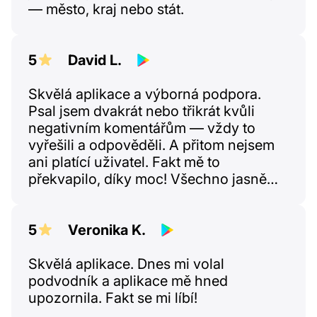
— město, kraj nebo stát.
5
David L.
Skvělá aplikace a výborná podpora.
Psal jsem dvakrát nebo třikrát kvůli
negativním komentářům — vždy to
vyřešili a odpověděli. A přitom nejsem
ani platící uživatel. Fakt mě to
překvapilo, díky moc! Všechno jasně
vysvětlí a opravdu to řeší. Bylo to moc
příjemné.
5
Veronika K.
Skvělá aplikace. Dnes mi volal
podvodník a aplikace mě hned
upozornila. Fakt se mi líbí!