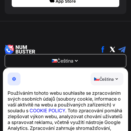
App Store
Čeština
NumBuster © 2013—2026 ·
support@numbuster.com
Snadno použitelná aplikace, která vás chrání před
Čeština
telefonními podvody, spamem a nevyžádanými
zprávami
Používáním tohoto webu souhlasíte se zpracováním
Pro dotazy týkající se souladu s GDPR:
svých osobních údajů (soubory cookie, informace o
support@numbuster.com
vaší aktivitě na webu a používaných zařízeních) v
souladu s
COOKIE POLICY
. Toto zpracování pomáhá
zlepšovat výkon webu, analyzovat chování uživatelů
Centrum nápovědy
a spravovat reklamu, včetně využití nástroje Google
Zprávy a články
Analytics. Zpracování zahrnuje shromažďování,