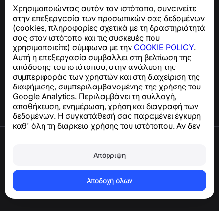
τηλεφωνικές απάτες, ανεπιθύμητα μηνύματα και spam
Χρησιμοποιώντας αυτόν τον ιστότοπο, συναινείτε
Για ερωτήσεις σχετικά με τη συμμόρφωση με το GDPR:
στην επεξεργασία των προσωπικών σας δεδομένων
support@numbuster.com
(cookies, πληροφορίες σχετικά με τη δραστηριότητά
σας στον ιστότοπο και τις συσκευές που
χρησιμοποιείτε) σύμφωνα με την
COOKIE POLICY
.
Κέντρο βοήθειας
Αυτή η επεξεργασία συμβάλλει στη βελτίωση της
Ειδήσεις και Άρθρα
απόδοσης του ιστότοπου, στην ανάλυση της
Σχετικά με το έργο
συμπεριφοράς των χρηστών και στη διαχείριση της
Επαφές
διαφήμισης, συμπεριλαμβανομένης της χρήσης του
Google Analytics. Περιλαμβάνει τη συλλογή,
αποθήκευση, ενημέρωση, χρήση και διαγραφή των
δεδομένων. Η συγκατάθεσή σας παραμένει έγκυρη
καθ' όλη τη διάρκεια χρήσης του ιστότοπου. Αν δεν
συμφωνείτε, σταματήστε να χρησιμοποιείτε τον
Όροι χρήσης
ιστότοπο ή απενεργοποιήστε τα cookies στις
Πολιτική απορρήτου
ρυθμίσεις του προγράμματος περιήγησής σας.
Απόρριψη
Πολιτική cookies
Πολιτική αγορών
Διαγραφή λογαριασμού και δεδομένων
Αποδοχή όλων