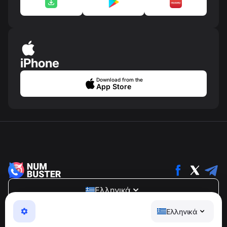
iPhone
Download from the
App Store
Ελληνικά
NumBuster © 2013—2026 ·
support@numbuster.com
Ελληνικά
Μια εύχρηστη εφαρμογή που σας προστατεύει από