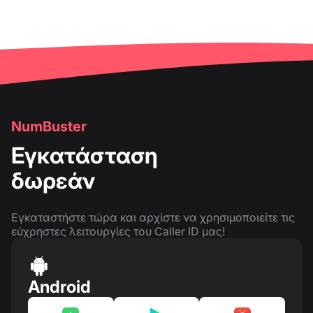
NumBuster
Εγκατάσταση
δωρεάν
Εγκαταστήστε τώρα και αρχίστε να χρησιμοποιείτε τις
εύχρηστες λειτουργίες του Caller ID μας!
Android