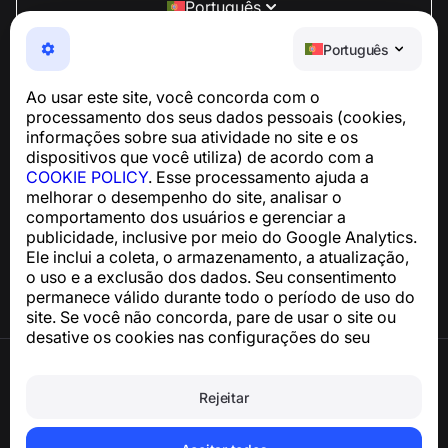
Português
NumBuster © 2013—2026 ·
support@numbuster.com
Português
Um app fácil de usar que protege você contra golpes
telefônicos, spam e mensagens indesejadas
Ao usar este site, você concorda com o
Para dúvidas sobre conformidade com a GDPR:
processamento dos seus dados pessoais (cookies,
support@numbuster.com
informações sobre sua atividade no site e os
dispositivos que você utiliza) de acordo com a
COOKIE POLICY
. Esse processamento ajuda a
Central de Ajuda
melhorar o desempenho do site, analisar o
Notícias e Artigos
comportamento dos usuários e gerenciar a
Sobre o projeto
publicidade, inclusive por meio do Google Analytics.
Contatos
Ele inclui a coleta, o armazenamento, a atualização,
o uso e a exclusão dos dados. Seu consentimento
permanece válido durante todo o período de uso do
site. Se você não concorda, pare de usar o site ou
desative os cookies nas configurações do seu
navegador.
Termos de Uso
Política de Privacidade
Rejeitar
Política de Cookies
Política de Compra
Excluir a conta e os dados pessoais