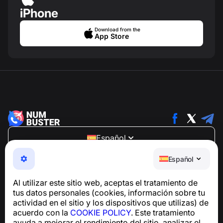
iPhone
Download from the
App Store
Español
NumBuster © 2013—2026 ·
support@numbuster.com
Español
Una aplicación fácil de usar que te protege de estafas
telefónicas, spam y mensajes no deseados
Al utilizar este sitio web, aceptas el tratamiento de
Para consultas sobre el cumplimiento del RGPD:
tus datos personales (cookies, información sobre tu
support@numbuster.com
actividad en el sitio y los dispositivos que utilizas) de
acuerdo con la
COOKIE POLICY
. Este tratamiento
ayuda a mejorar el rendimiento del sitio, analizar el