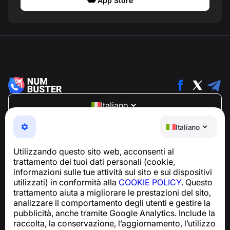
App Store
Italiano
NumBuster © 2013—2026 ·
support@numbuster.com
Italiano
Un'app facile da usare che ti protegge da truffe
telefoniche, spam e messaggi indesiderati
Utilizzando questo sito web, acconsenti al
Per richieste relative alla conformità al GDPR:
trattamento dei tuoi dati personali (cookie,
support@numbuster.com
informazioni sulle tue attività sul sito e sui dispositivi
utilizzati) in conformità alla
COOKIE POLICY
. Questo
trattamento aiuta a migliorare le prestazioni del sito,
Centro assistenza
analizzare il comportamento degli utenti e gestire la
Notizie e articoli
pubblicità, anche tramite Google Analytics. Include la
Informazioni sul progetto
raccolta, la conservazione, l’aggiornamento, l’utilizzo
Contatti