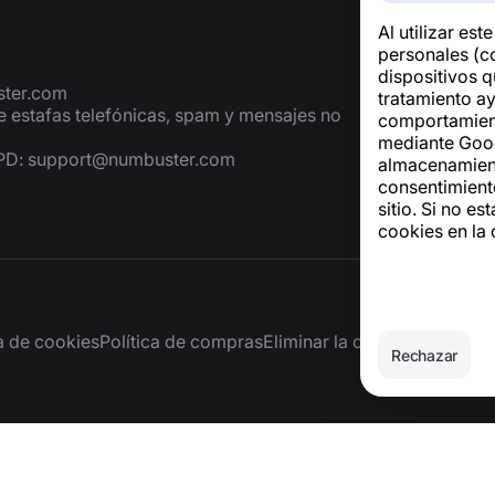
Al utilizar est
personales (co
dispositivos q
ter.com
tratamiento ay
de estafas telefónicas, spam y mensajes no
comportamiento
mediante Googl
GPD:
support@numbuster.com
almacenamiento
consentimiento
sitio. Si no es
cookies en la
ca de cookies
Política de compras
Eliminar la cuenta y los dat
Rechazar