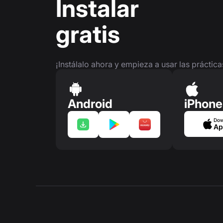
Instalar
gratis
¡Instálalo ahora y empieza a usar las práctic
Android
iPhone
Dow
Ap