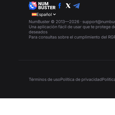
Español
NumBuster © 2013—2026 ·
support@numbus
Una aplicación fácil de usar que te protege 
deseados
Para consultas sobre el cumplimiento del R
Términos de uso
Política de privacidad
Políti