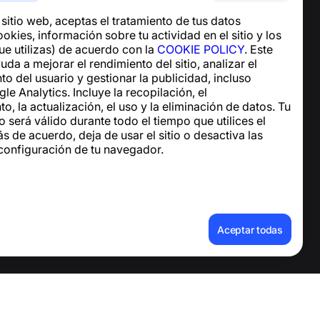
Centro de ayuda
e sitio web, aceptas el tratamiento de tus datos
Noticias y artículos
okies, información sobre tu actividad en el sitio y los
Sobre el proyecto
ue utilizas) de acuerdo con la
COOKIE POLICY
. Este
Contactos
uda a mejorar el rendimiento del sitio, analizar el
 del usuario y gestionar la publicidad, incluso
e Analytics. Incluye la recopilación, el
, la actualización, el uso y la eliminación de datos. Tu
 será válido durante todo el tiempo que utilices el
tás de acuerdo, deja de usar el sitio o desactiva las
 configuración de tu navegador.
os personales
Aceptar todas