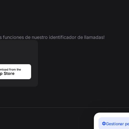
as funciones de nuestro identificador de llamadas!
nload from the
p Store
Gestionar p