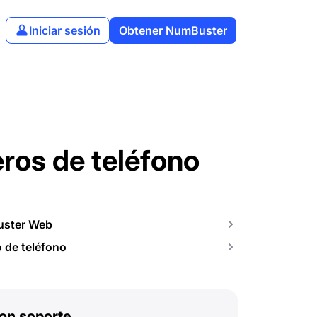
Iniciar sesión
Obtener NumBuster
ros de teléfono
uster Web
o de teléfono
on soporte