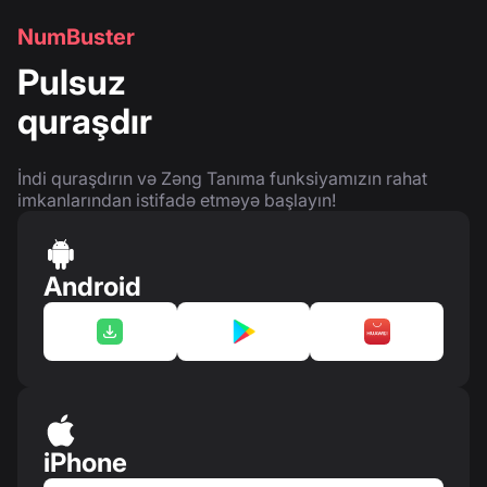
NumBuster
Pulsuz
quraşdır
İndi quraşdırın və Zəng Tanıma funksiyamızın rahat
imkanlarından istifadə etməyə başlayın!
Android
iPhone