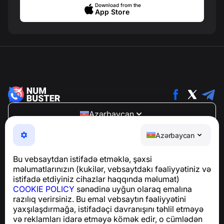
Download from the
App Store
Azərbaycan
NumBuster © 2013—2026 ·
support@numbuster.com
Azərbaycan
Telefon fırıldaqlarından, spam və arzuolunmaz
mesajlardan sizi qoruyan istifadəsi asan bir tətbiq
Bu vebsaytdan istifadə etməklə, şəxsi
GDPR uyğunluğu ilə bağlı suallar üçün:
məlumatlarınızın (kukilər, vebsaytdakı fəaliyyətiniz və
support@numbuster.com
istifadə etdiyiniz cihazlar haqqında məlumat)
COOKIE POLICY
sənədinə uyğun olaraq emalına
razılıq verirsiniz. Bu emal vebsaytın fəaliyyətini
Yardım Mərkəzi
yaxşılaşdırmağa, istifadəçi davranışını təhlil etməyə
Xəbərlər və Məqalələr
və reklamları idarə etməyə kömək edir, o cümlədən