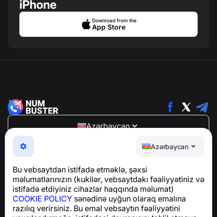
iPhone
Download from the
App Store
Azərbaycan
NumBuster © 2013—2026 ·
support@numbuster.com
Azərbaycan
Telefon fırıldaqlarından, spam və arzuolunmaz
mesajlardan sizi qoruyan istifadəsi asan bir tətbiq
Bu vebsaytdan istifadə etməklə, şəxsi
GDPR uyğunluğu ilə bağlı suallar üçün:
məlumatlarınızın (kukilər, vebsaytdakı fəaliyyətiniz və
support@numbuster.com
istifadə etdiyiniz cihazlar haqqında məlumat)
COOKIE POLICY
sənədinə uyğun olaraq emalına
razılıq verirsiniz. Bu emal vebsaytın fəaliyyətini
Yardım Mərkəzi