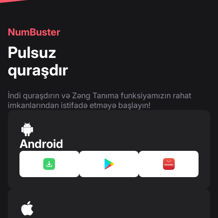
NumBuster
Pulsuz
quraşdır
İndi quraşdırın və Zəng Tanıma funksiyamızın rahat
imkanlarından istifadə etməyə başlayın!
Android