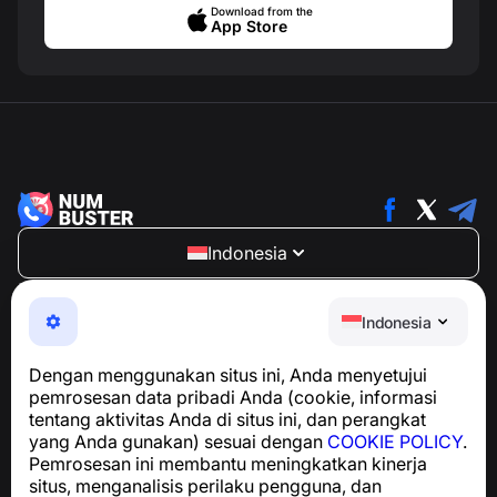
Download from the
App Store
Indonesia
NumBuster © 2013—2026 ·
support@numbuster.com
Aplikasi yang mudah digunakan untuk melindungi Anda
Indonesia
dari penipuan telepon, spam, dan pesan yang tidak
diinginkan
Dengan menggunakan situs ini, Anda menyetujui
Untuk pertanyaan terkait kepatuhan GDPR:
pemrosesan data pribadi Anda (cookie, informasi
support@numbuster.com
tentang aktivitas Anda di situs ini, dan perangkat
yang Anda gunakan) sesuai dengan
COOKIE POLICY
.
Pemrosesan ini membantu meningkatkan kinerja
Pusat Bantuan
situs, menganalisis perilaku pengguna, dan