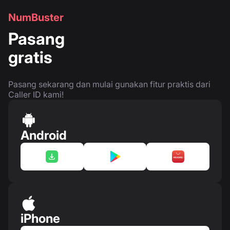
NumBuster
Pasang
gratis
Pasang sekarang dan mulai gunakan fitur praktis dari
Caller ID kami!
Android
iPhone