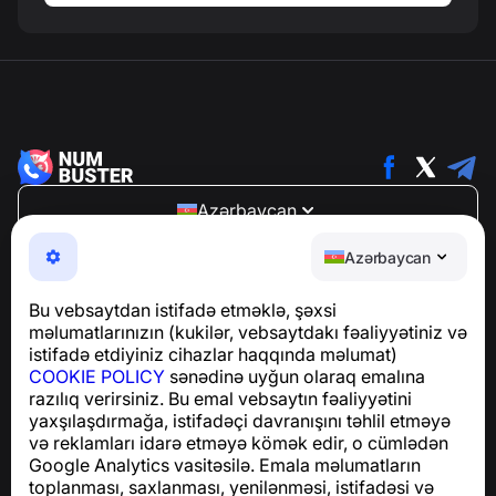
Azərbaycan
NumBuster © 2013—2026 ·
support@numbuster.com
Azərbaycan
Telefon fırıldaqlarından, spam və arzuolunmaz
mesajlardan sizi qoruyan istifadəsi asan bir tətbiq
Bu vebsaytdan istifadə etməklə, şəxsi
GDPR uyğunluğu ilə bağlı suallar üçün:
məlumatlarınızın (kukilər, vebsaytdakı fəaliyyətiniz və
support@numbuster.com
istifadə etdiyiniz cihazlar haqqında məlumat)
COOKIE POLICY
sənədinə uyğun olaraq emalına
razılıq verirsiniz. Bu emal vebsaytın fəaliyyətini
Yardım Mərkəzi
yaxşılaşdırmağa, istifadəçi davranışını təhlil etməyə
Xəbərlər və Məqalələr
və reklamları idarə etməyə kömək edir, o cümlədən
Layihə haqqında
Google Analytics vasitəsilə. Emala məlumatların
Əlaqə
toplanması, saxlanması, yenilənməsi, istifadəsi və