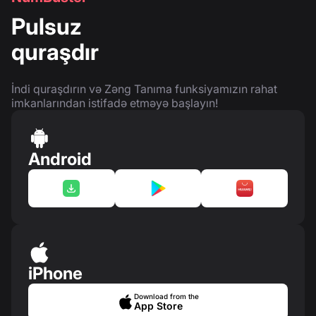
Pulsuz
quraşdır
İndi quraşdırın və Zəng Tanıma funksiyamızın rahat
imkanlarından istifadə etməyə başlayın!
Android
iPhone
Download from the
App Store