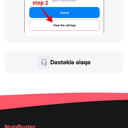
Dəstəklə əlaqə
NumBuster