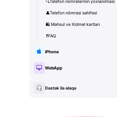
🔍
Telefon nömrələrinin yoxlanılması
👤
Telefon nömrəsi səhifəsi
🛍
️ Məhsul və Xidmət kartları
❓
FAQ
iPhone
🔑
Quraşdırma və Avtorizasiya
WebApp
💰
Pullu funksiyalar
🔑
Quraşdırma və Avtorizasiya
Dəstək ilə əlaqə
🍀
Pulsuz funksiyalar
💰
Pullu funksiyalar
📞
Zənglər və Caller ID
🍀
Pulsuz funksiyalar
💬
SMS (Mətn mesajları)
🔍
Telefon nömrələrinin yoxlanılması