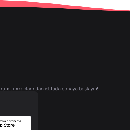
 rahat imkanlarından istifadə etməyə başlayın!
nload from the
p Store