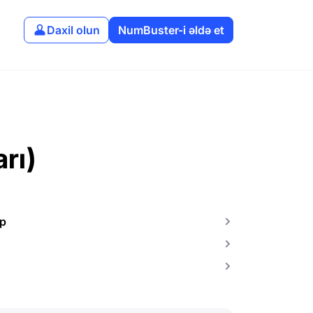
Daxil olun
NumBuster-i əldə et
rı)
pp