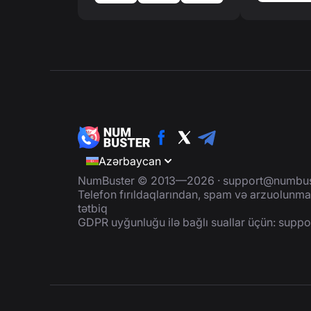
Azərbaycan
NumBuster © 2013—2026 ·
support@numbus
Telefon fırıldaqlarından, spam və arzuolunmaz
tətbiq
GDPR uyğunluğu ilə bağlı suallar üçün:
suppo