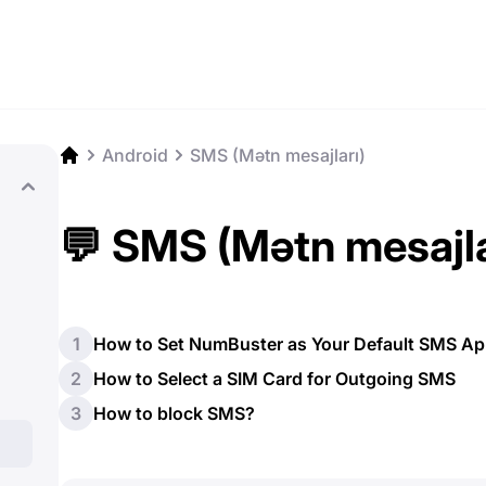
Android
SMS (Mətn mesajları)
💬 SMS (Mətn mesajla
1
How to Set NumBuster as Your Default SMS A
2
How to Select a SIM Card for Outgoing SMS
3
How to block SMS?