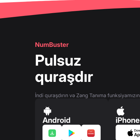
🔍
Telefon nömrələrinin yoxlanılması
👤
Telefon nömrəsi səhifəsi
👤
Telefon nömrəsi səhifəsi
🛍
️ Məhsul və Xidmət kartları
NumBuster
❓
FAQ
Pulsuz
quraşdır
İndi quraşdırın və Zəng Tanıma funksiyamızın
Android
iPhone
Dow
Ap