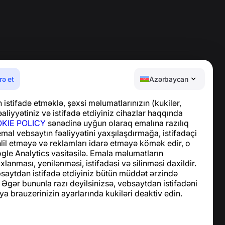
rə et
Azərbaycan
Yardım Mərkəzi
istifadə etməklə, şəxsi məlumatlarınızın (kukilər,
Xəbərlər və Məqalələr
aliyyətiniz və istifadə etdiyiniz cihazlar haqqında
Layihə haqqında
KIE POLICY
sənədinə uyğun olaraq emalına razılıq
Əlaqə
 emal vebsaytın fəaliyyətini yaxşılaşdırmağa, istifadəçi
hlil etməyə və reklamları idarə etməyə kömək edir, o
le Analytics vasitəsilə. Emala məlumatların
xlanması, yenilənməsi, istifadəsi və silinməsi daxildir.
bsaytdan istifadə etdiyiniz bütün müddət ərzində
 Əgər bununla razı deyilsinizsə, vebsaytdan istifadəni
ya brauzerinizin ayarlarında kukiləri deaktiv edin.