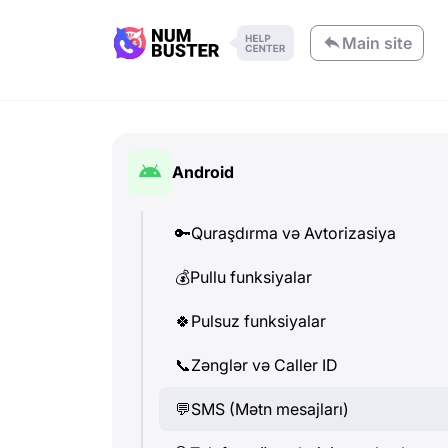
Main site
Android
🔑
Quraşdırma və Avtorizasiya
💰
Pullu funksiyalar
🍀
Pulsuz funksiyalar
📞
Zənglər və Caller ID
💬
SMS (Mətn mesajları)