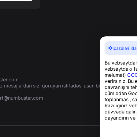
İcazələri ida
Bu vebsaytdan 
vebsaytdakı fə
məlumat)
COO
ter.com
verirsiniz. Bu
 mesajlardan sizi qoruyan istifadəsi asan bir
davranışını tə
cümlədən Goog
rt@numbuster.com
toplanması, sa
Razılığınız ve
qüvvədə qalır.
dayandırın və 