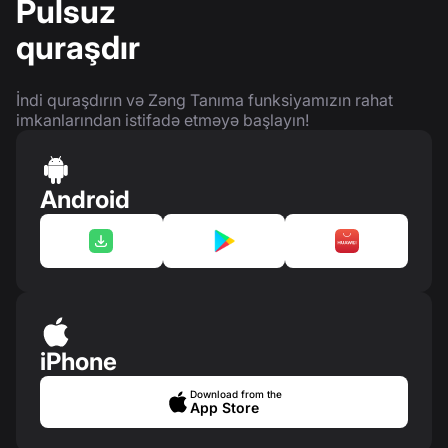
Pulsuz
quraşdır
İndi quraşdırın və Zəng Tanıma funksiyamızın rahat
imkanlarından istifadə etməyə başlayın!
Android
iPhone
Download from the
App Store