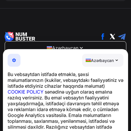
Azərbaycan
NumBuster © 2013—2026 ·
support@numbuster.com
Azərbaycan
Telefon fırıldaqlarından, spam və arzuolunmaz
mesajlardan sizi qoruyan istifadəsi asan bir tətbiq
Bu vebsaytdan istifadə etməklə, şəxsi
GDPR uyğunluğu ilə bağlı suallar üçün:
məlumatlarınızın (kukilər, vebsaytdakı fəaliyyətiniz və
support@numbuster.com
istifadə etdiyiniz cihazlar haqqında məlumat)
COOKIE POLICY
sənədinə uyğun olaraq emalına
razılıq verirsiniz. Bu emal vebsaytın fəaliyyətini
Yardım Mərkəzi
yaxşılaşdırmağa, istifadəçi davranışını təhlil etməyə
Xəbərlər və Məqalələr
və reklamları idarə etməyə kömək edir, o cümlədən
Layihə haqqında
Google Analytics vasitəsilə. Emala məlumatların
Əlaqə
toplanması, saxlanması, yenilənməsi, istifadəsi və
silinməsi daxildir. Razılığınız vebsaytdan istifadə