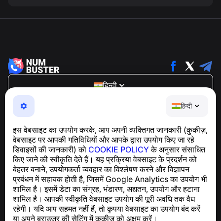
हिन्दी
NumBuster © 2013—2026 ·
support@numbuster.com
हिन्दी
एक उपयोग में आसान ऐप जो आपको फोन घोटालों, स्पैम और अवांछित संदेशों
से सुरक्षित रखता है
इस वेबसाइट का उपयोग करके, आप अपनी व्यक्तिगत जानकारी (कुकीज़,
GDPR अनुपालन से संबंधित पूछताछ के लिए:
वेबसाइट पर आपकी गतिविधियों और आपके द्वारा उपयोग किए जा रहे
support@numbuster.com
डिवाइसों की जानकारी) को
COOKIE POLICY
के अनुसार संसाधित
किए जाने की स्वीकृति देते हैं। यह प्रक्रिया वेबसाइट के प्रदर्शन को
बेहतर बनाने, उपयोगकर्ता व्यवहार का विश्लेषण करने और विज्ञापन
सहायता केंद्र
प्रबंधन में सहायक होती है, जिसमें Google Analytics का उपयोग भी
समाचार और लेख
शामिल है। इसमें डेटा का संग्रह, भंडारण, अद्यतन, उपयोग और हटाना
परियोजना के बारे में
शामिल है। आपकी स्वीकृति वेबसाइट उपयोग की पूरी अवधि तक वैध
संपर्क
रहेगी। यदि आप सहमत नहीं हैं, तो कृपया वेबसाइट का उपयोग बंद करें
या अपने ब्राउज़र की सेटिंग में कुकीज़ को अक्षम करें।