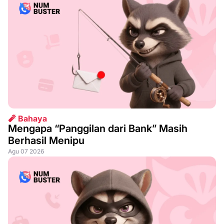
🧨 Bahaya
Mengapa “Panggilan dari Bank” Masih
Berhasil Menipu
Agu 07 2026