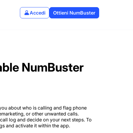
Accedi
Ottieni NumBuster
sable NumBuster
y you about who is calling and flag phone
emarketing, or other unwanted calls.
r call log and decide on your next steps. To
s and activate it within the app.