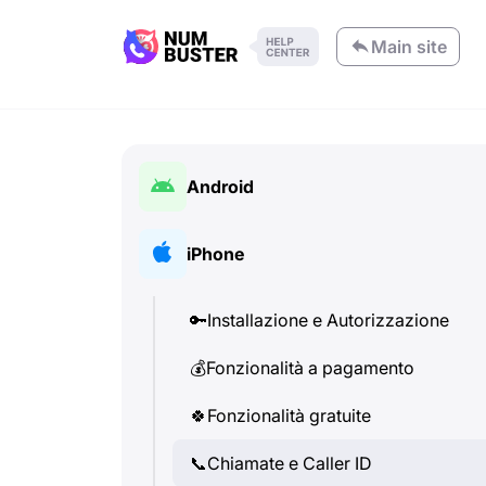
Main site
Android
🔑
Installazione e Autorizzazione
iPhone
💰
Fonzionalità a pagamento
🔑
Installazione e Autorizzazione
🍀
Fonzionalità gratuite
💰
Fonzionalità a pagamento
📞
Chiamate e Caller ID
🍀
Fonzionalità gratuite
💬
SMS (Messaggi di testo)
📞
Chiamate e Caller ID
🔍
Verifica dei numeri di telefono