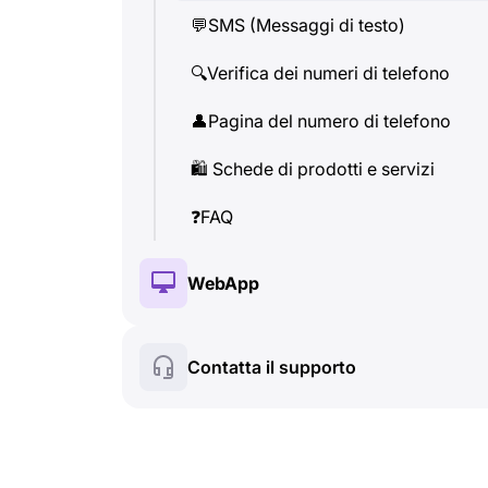
💬
SMS (Messaggi di testo)
👤
Pagina del numero di telefono
🔍
Verifica dei numeri di telefono
🛍
️ Schede di prodotti e servizi
👤
Pagina del numero di telefono
❓
FAQ
🛍
️ Schede di prodotti e servizi
❓
FAQ
WebApp
🔑
Installazione e Autorizzazione
Contatta il supporto
💰
Fonzionalità a pagamento
🍀
Fonzionalità gratuite
🔍
Verifica dei numeri di telefono