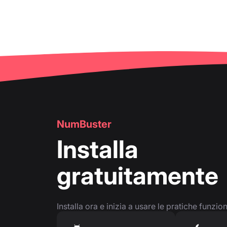
NumBuster
Installa
gratuitamente
Installa ora e inizia a usare le pratiche funzio