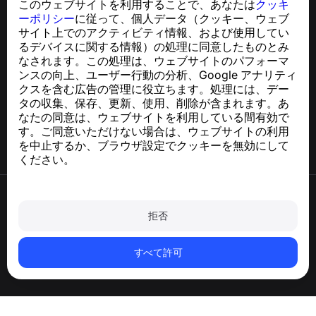
このウェブサイトを利用することで、あなたは
クッキ
GDPR準拠に関するお問い合わせ：
ーポリシー
に従って、個人データ（クッキー、ウェブ
support@numbuster.com
サイト上でのアクティビティ情報、および使用してい
るデバイスに関する情報）の処理に同意したものとみ
なされます。この処理は、ウェブサイトのパフォーマ
ヘルプセンター
ンスの向上、ユーザー行動の分析、Google アナリティ
ニュースと記事
クスを含む広告の管理に役立ちます。処理には、デー
プロジェクトについて
タの収集、保存、更新、使用、削除が含まれます。あ
連絡先
なたの同意は、ウェブサイトを利用している間有効で
す。ご同意いただけない場合は、ウェブサイトの利用
を中止するか、ブラウザ設定でクッキーを無効にして
ください。
利用規約
プライバシーポリシー
拒否
クッキーポリシー
購入ポリシー
アカウントと個人データを削除
すべて許可