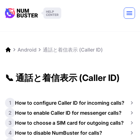
Android
通話と着信表示 (Caller ID)
📞 通話と着信表示 (Caller ID)
1
How to configure Caller ID for incoming calls?
2
How to enable Caller ID for messenger calls?
3
How to choose a SIM card for outgoing calls?
4
How to disable NumBuster for calls?