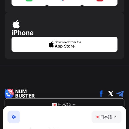
iPhone
Download from the
App Store
日本語
NumBuster © 2013—2026 ·
support@numbuster.com
日本語
電話詐欺、スパム、不審なメッセージからあなたを守る、
使いやすいアプリ