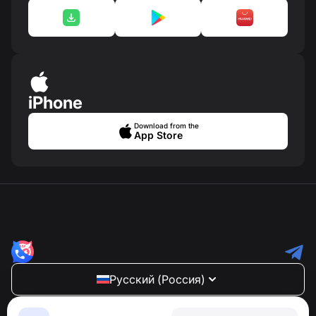
iPhone
Download from the
App Store
Русский (Россия)
NumBuster © 2013—2026 ·
support@numbuster.com