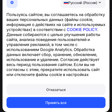
Максимально удобное приложение для защиты от
Русский (Россия)
телефонных мошенников, спама и нежелательных
SMS
Пользуясь сайтом, вы соглашаетесь на обработку
Для запросов по соблюдению GDPR:
ваших персональных данных (файлы cookie,
support@numbuster.com
информация о действиях на сайте и используемых
устройствах) в соответствии с
COOKIE POLICY
.
Данные собираются с целью улучшения работы
Центр поддержки
сайта, анализа поведения пользователей и
Новости и статьи
управления рекламой, в том числе с
О проекте
использованием Google Analytics. Обработка
Контакты
данных включает сбор, хранение, обновление,
использование и удаление. Согласие действует
весь период пользования сайтом. Если вы не
согласны с этим, прекратите использовать сайт
или отключите файлы cookie в настройках
браузера.
Условия использования
Конфиденциальность
Отказаться
Сookie
Оферта
Удалить аккаунт и персональные данные
Принять все