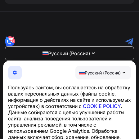
Русский (Россия)
NumBuster © 2013—2026 ·
support@numbuster.com
Максимально удобное приложение для защиты от
Русский (Россия)
телефонных мошенников, спама и нежелательных
SMS
Пользуясь сайтом, вы соглашаетесь на обработку
Для запросов по соблюдению GDPR:
ваших персональных данных (файлы cookie,
support@numbuster.com
информация о действиях на сайте и используемых
устройствах) в соответствии с
COOKIE POLICY
.
Данные собираются с целью улучшения работы
Центр поддержки
сайта, анализа поведения пользователей и
Новости и статьи
управления рекламой, в том числе с
О проекте
использованием Google Analytics. Обработка
Контакты
данных включает сбор, хранение, обновление,