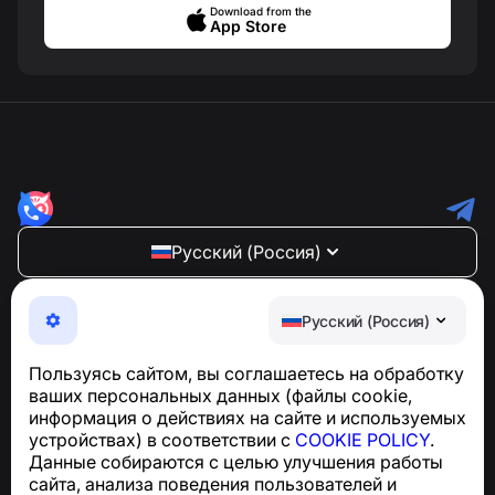
Download from the
App Store
Русский (Россия)
NumBuster © 2013—2026 ·
support@numbuster.com
Максимально удобное приложение для защиты от
Русский (Россия)
телефонных мошенников, спама и нежелательных
SMS
Пользуясь сайтом, вы соглашаетесь на обработку
Для запросов по соблюдению GDPR:
ваших персональных данных (файлы cookie,
support@numbuster.com
информация о действиях на сайте и используемых
устройствах) в соответствии с
COOKIE POLICY
.
Данные собираются с целью улучшения работы
Центр поддержки
сайта, анализа поведения пользователей и