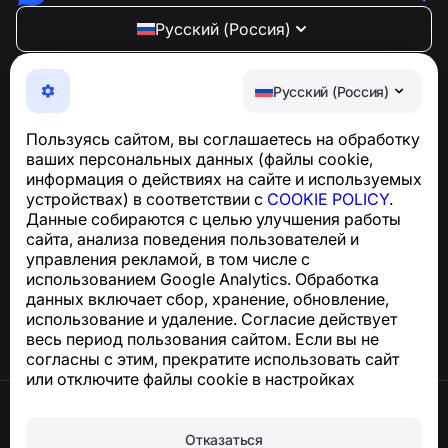
Русский (Россия)
NumBuster © 2013—2026 ·
support@numbuster.com
Максимально удобное приложение для защиты от
Русский (Россия)
телефонных мошенников, спама и нежелательных
SMS
Пользуясь сайтом, вы соглашаетесь на обработку
Для запросов по соблюдению GDPR:
ваших персональных данных (файлы cookie,
support@numbuster.com
информация о действиях на сайте и используемых
устройствах) в соответствии с
COOKIE POLICY
.
Данные собираются с целью улучшения работы
Центр поддержки
сайта, анализа поведения пользователей и
Новости и статьи
управления рекламой, в том числе с
О проекте
использованием Google Analytics. Обработка
Контакты
данных включает сбор, хранение, обновление,
использование и удаление. Согласие действует
весь период пользования сайтом. Если вы не
согласны с этим, прекратите использовать сайт
или отключите файлы cookie в настройках
браузера.
Условия использования
Конфиденциальность
Отказаться
Сookie